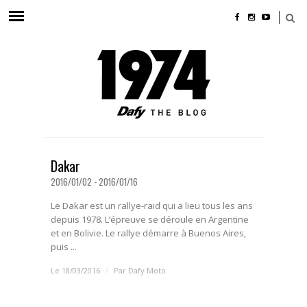
Dakar
2016/01/02 - 2016/01/16
Le Dakar est un rallye-raid qui a lieu tous les ans
depuis 1978. L’épreuve se déroule en Argentine
et en Bolivie. Le rallye démarre à Buenos Aires,
puis ...
Le 18/03/2016
/
Par
Dafy Moto