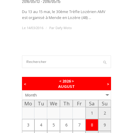
2016/05/13 - 2016/05/15
Du 13 au 15 mai, le 30ème Trèfle Lozérien AMV
est organisé à Mende en Lozère (48) ...
Le 14/03/2016
/
Par
Dafy Moto
<
2026
>
<
>
AUGUST
Month
Mo
Tu
We
Th
Fr
Sa
Su
1
2
3
4
5
6
7
8
9