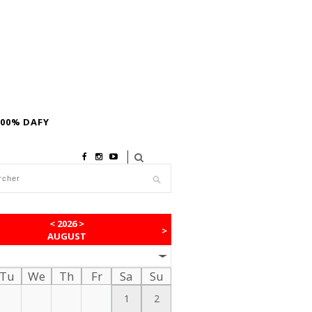
100% DAFY
<
2026
>
>
AUGUST
Tu
We
Th
Fr
Sa
Su
1
2