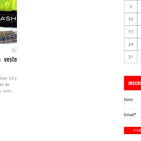
3
10
17
24
0
31
a veste
ie. S’il y
INSCR
ude de
, une ...
Nom
Email*