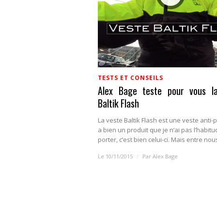
TESTS ET CONSEILS
Alex Bage teste pour vous l
Baltik Flash
La veste Baltik Flash est une veste anti-plu
a bien un produit que je n’ai pas l’habit
porter, c’est bien celui-ci. Mais entre nous
Le 10/11/2015
/
Par
Alex Bage