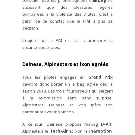
constater que les pilotes équipés d’
airbag
ne
subissent que des blessures légères
comparées à la violence des chutes. C’est à
partir de ce constat que la
FIM
a pris sa
décision.
L’objectif de la FIM est clair : améliorer la
sécurité des pilotes.
Dainese, Alpinestars et Ixon agréés
Tous les pilotes engagés en
Grand Prix
devront donc porter un airbag agréé dès la
saison 2018. Les trois fournisseurs qui siègent
à la commission sont, sans surprise,
Alpinestars, Dainese et Ixon grâce son
partenariat avec In&Motion.
A ce jour, Dainese propose l’airbag
D-Air
,
Alpinestars le
Tech-Air
et Ixon le
In&motion
.