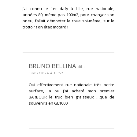
J’ai connu le 1er dafy à Lille, rue nationale,
années 80, même pas 100m2, pour changer son
pneu, fallait démonter la roue soi-même, sur le
trottoir ! on était motard !
CONNECTEZ-VOUS POUR RÉPONDRE
BRUNO BELLINA
dit :
09/07/2024 À 16:52
Oui effectivement rue nationale très petite
surface, la ou j’ai acheté mon premier
BARBOUR le truc bien graisseux …que de
souvenirs en GL1000
CONNECTEZ-VOUS POUR RÉPONDRE