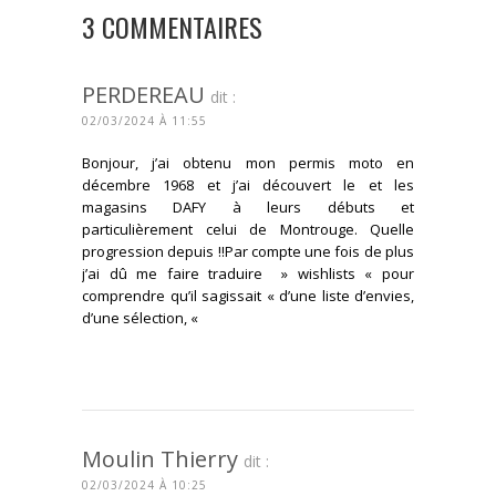
3 COMMENTAIRES
PERDEREAU
dit :
02/03/2024 À 11:55
Bonjour, j’ai obtenu mon permis moto en
décembre 1968 et j’ai découvert le et les
magasins DAFY à leurs débuts et
particulièrement celui de Montrouge. Quelle
progression depuis !!Par compte une fois de plus
j’ai dû me faire traduire » wishlists « pour
comprendre qu’il sagissait « d’une liste d’envies,
d’une sélection, «
CONNECTEZ-VOUS POUR RÉPONDRE
Moulin Thierry
dit :
02/03/2024 À 10:25