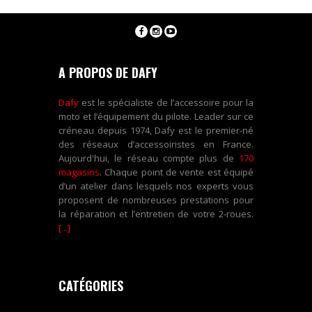
A PROPOS DE DAFY
Dafy
est le spécialiste de l’accessoire pour la
moto et l’équipement du pilote. Leader sur ce
créneau depuis 1974, Dafy est le premier-né
des réseaux d’accessoiristes en France.
Aujourd'hui, le réseau compte plus de
170
magasins
. Chaque point de vente est équipé
d’un atelier dans lesquels nos experts vous
proposent de nombreuses prestations pour
la réparation et l’entretien de votre 2-roues.
[...]
CATÉGORIES