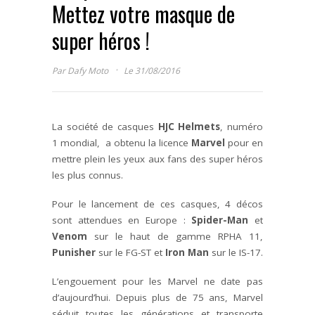
Mettez votre masque de
super héros !
·
Par
Dafy Moto
Le 31/08/2016
La société de casques
HJC Helmets
, numéro
1 mondial, a obtenu la licence
Marvel
pour en
mettre plein les yeux aux fans des super héros
les plus connus.
Pour le lancement de ces casques, 4 décos
sont attendues en Europe :
Spider-Man
et
Venom
sur le haut de gamme RPHA 11,
Punisher
sur le FG-ST et
Iron Man
sur le IS-17.
L’engouement pour les Marvel ne date pas
d’aujourd’hui. Depuis plus de 75 ans, Marvel
séduit toutes les générations et transporte