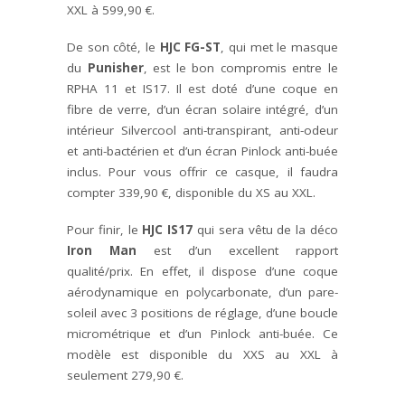
XXL à 599,90 €.
De son côté, le
HJC FG-ST
, qui met le masque
du
Punisher
, est le bon compromis entre le
RPHA 11 et IS17. Il est doté d’une coque en
fibre de verre, d’un écran solaire intégré, d’un
intérieur Silvercool anti-transpirant, anti-odeur
et anti-bactérien et d’un écran Pinlock anti-buée
inclus. Pour vous offrir ce casque, il faudra
compter 339,90 €, disponible du XS au XXL.
Pour finir, le
HJC IS17
qui sera vêtu de la déco
Iron Man
est d’un excellent rapport
qualité/prix. En effet, il dispose d’une coque
aérodynamique en polycarbonate, d’un pare-
soleil avec 3 positions de réglage, d’une boucle
micrométrique et d’un Pinlock anti-buée. Ce
modèle est disponible du XXS au XXL à
seulement 279,90 €.