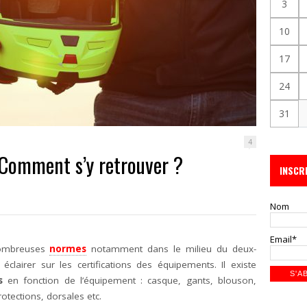
3
10
17
24
31
4
: Comment s’y retrouver ?
INSCR
Nom
Email*
ombreuses
normes
notamment dans le milieu du deux-
éclairer sur les certifications des équipements. Il existe
s
en fonction de l’équipement : casque, gants, blouson,
rotections, dorsales etc.