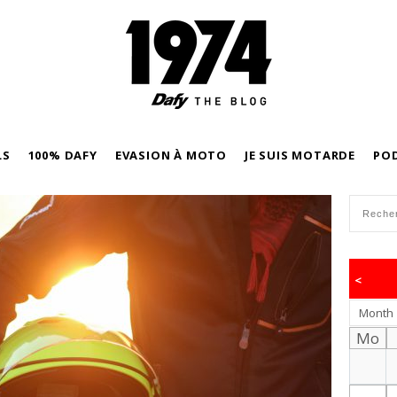
LS
100% DAFY
EVASION À MOTO
JE SUIS MOTARDE
PO
<
Month
Mo