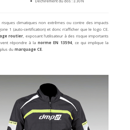
Déchirement du dos : ≥ 30 N
s risques climatiques non extrêmes ou contre des impacts
ie 1 (auto-certification) et donc n’afficher que le logo CE.
age routier
, exposant l’utilisateur à des risque importants
oivent répondre à la
norme EN 13594
, ce qui implique la
plus du
marquage CE
.