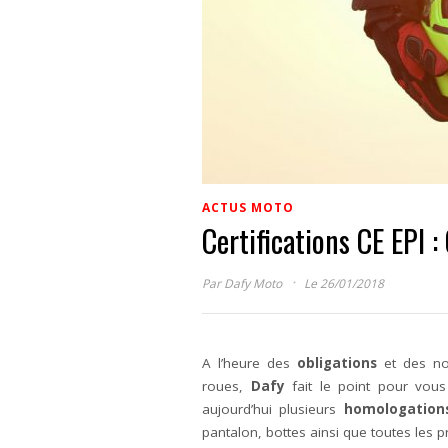
ACTUS MOTO
Certifications CE EPI 
·
Par
Dafy Moto
Le 26/01/2018
A l’heure des
obligations
et des n
roues,
Dafy
fait le point pour vous 
aujourd’hui plusieurs
homologation
pantalon, bottes ainsi que toutes les p