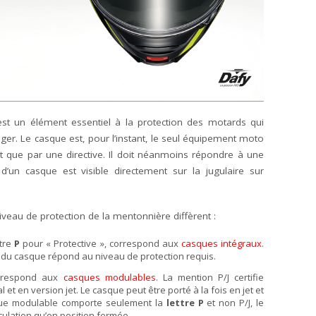
st un élément essentiel à la protection des motards qui
ger. Le casque est, pour l’instant, le seul équipement moto
t que par une directive. Il doit néanmoins répondre à une
un casque est visible directement sur la jugulaire sur
iveau de protection de la mentonnière diffèrent :
ttre
P
pour « Protective », correspond aux
casques intégraux
.
 du casque répond au niveau de protection requis.
correspond aux
casques modulables
. La mention P/J certifie
l et en version jet. Le casque peut être porté à la fois en jet et
asque modulable comporte seulement la
lettre P
et non P/J, le
rculation qu’en position fermée.