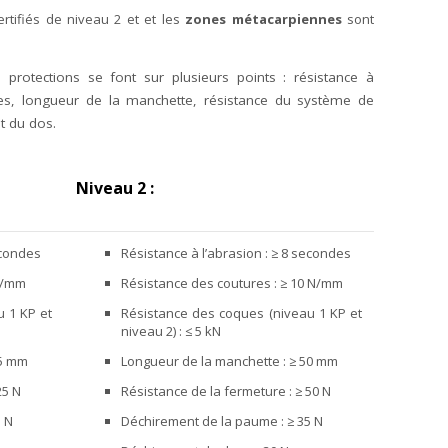
ertifiés de niveau 2 et et les
zones métacarpiennes
sont
 protections se font sur plusieurs points : résistance à
ues, longueur de la manchette, résistance du système de
t du dos.
Niveau 2 :
econdes
Résistance à l’abrasion : ≥ 8 secondes
 N/mm
Résistance des coutures : ≥ 10 N/mm
 1 KP et
Résistance des coques (niveau 1 KP et
niveau 2) : ≤ 5 kN
15 mm
Longueur de la manchette : ≥ 50 mm
25 N
Résistance de la fermeture : ≥ 50 N
5 N
Déchirement de la paume : ≥ 35 N