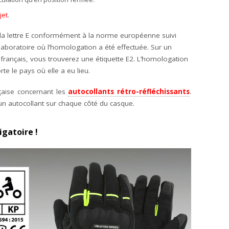
jet
.
z la lettre E conformément à la norme européenne suivi
laboratoire où l’homologation a été effectuée. Sur un
rançais, vous trouverez une étiquette E2. L’homologation
te le pays où elle a eu lieu.
ançaise concernant les
autocollants rétro-réfléchissants
.
r un autocollant sur chaque côté du casque.
igatoire !