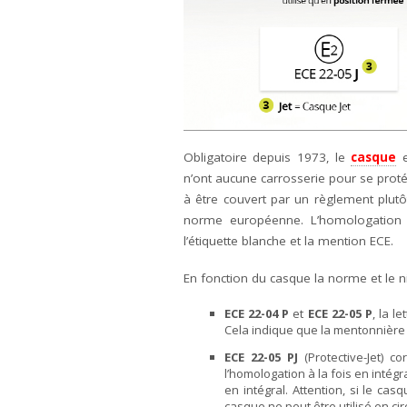
Obligatoire depuis 1973, le
casque
e
n’ont aucune carrosserie pour se proté
à être couvert par un règlement plutô
norme européenne. L’homologation d’
l’étiquette blanche et la mention ECE.
En fonction du casque la norme et le n
ECE 22-04 P
et
ECE 22-05 P
, la le
Cela indique que la mentonnière
ECE 22-05 PJ
(Protective-Jet) 
l’homologation à la fois en intégra
en intégral. Attention, si le c
casque ne peut être utilisé en ci