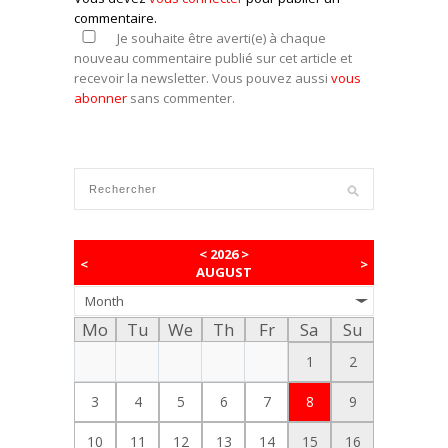
commentaire.
Je souhaite être averti(e) à chaque
nouveau commentaire publié sur cet article et
recevoir la newsletter. Vous pouvez aussi
vous
abonner
sans commenter.
<
2026
>
<
>
AUGUST
Month
Mo
Tu
We
Th
Fr
Sa
Su
1
2
3
4
5
6
7
8
9
10
11
12
13
14
15
16