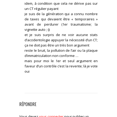
idem, à condition que cela ne dérive pas sur
un CT régulier payant
je suis de la génération qui a connu nombre
de taxes qui devaient être « temporaires »
avant de perdurer (1er traumatisme; la
vignette auto ;-))
et je suis surpris de ne voir aucune stats
d’accidentologie appuyer la nécessité d’un CT;
ça ne doit pas être un très bon argument
reste le bruit, la pollution de l’air ou la plaque
d’immatriculation non conforme …
mais pour moi le 1er et seul argument en
faveur d’un contrôle c’est la revente; là je vote
oui
CONNECTEZ-VOUS POUR RÉPONDRE
RÉPONDRE
Vous devez
vous connecter
pour publier un