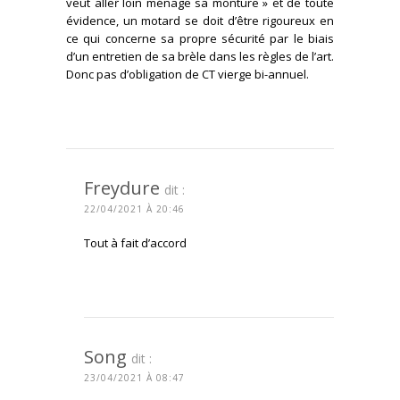
veut alleŕ loin ménage sa monture » et de toute
évidence, un motard se doit d’être rigoureux en
ce qui concerne sa propre sécurité par le biais
d’un entretien de sa brèle dans les règles de l’art.
Donc pas d’obligation de CT vierge bi-annuel.
CONNECTEZ-VOUS POUR RÉPONDRE
Freydure
dit :
22/04/2021 À 20:46
Tout à fait d’accord
CONNECTEZ-VOUS POUR RÉPONDRE
Song
dit :
23/04/2021 À 08:47