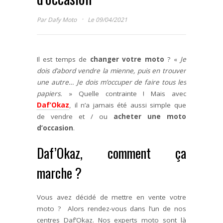
·
Par
Dafy Moto
Le 09/04/2021
Il est temps de
changer votre moto
? «
Je
dois d’abord vendre la mienne, puis en trouver
une autre… Je dois m’occuper de faire tous les
papiers.
» Quelle contrainte ! Mais avec
Daf’Okaz
, il n’a jamais été aussi simple que
de vendre et / ou
acheter une moto
d’occasion
.
Daf’Okaz, comment ça
marche ?
Vous avez décidé de mettre en vente votre
moto ? Alors rendez-vous dans l’un de nos
centres Daf’Okaz. Nos experts moto sont là