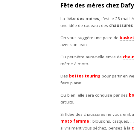
Fête des mères chez Dafy
La
fête des mères
, c’est le 28 mai 
une idée de cadeau : des
chaussures
On vous suggère une paire de
baske
avec son jean.
Ou peut-être aura-t-elle envie de
chau
même à moto.
Des
bottes touring
pour partir en w
faire plaisir.
Ou bien, elle sera conquise par des
bo
circuits.
Si l’idée des chaussures ne vous emb
moto femme
: blousons, casques, … a
si vraiment vous séchez, pensez à la
c