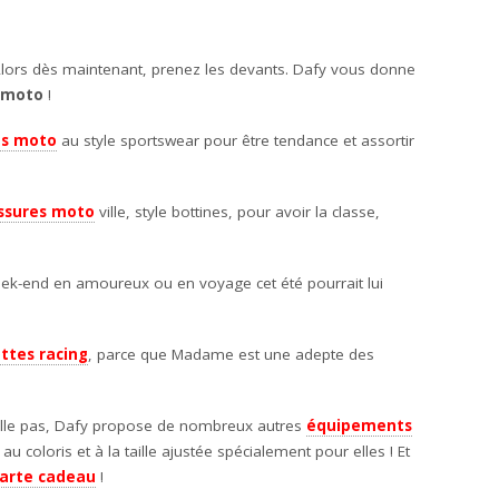
! Alors dès maintenant, prenez les devants. Dafy vous donne
 moto
!
ts moto
au style sportswear pour être tendance et assortir
ssures moto
ville, style bottines, pour avoir la classe,
eek-end en amoureux ou en voyage cet été pourrait lui
ttes racing
, parce que Madame est une adepte des
alle pas, Dafy propose de nombreux autres
équipements
u coloris et à la taille ajustée spécialement pour elles ! Et
arte cadeau
!