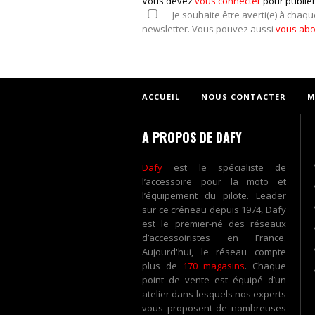
Vous devez
vous connecter
pour publie
Je souhaite être averti(e) à chaqu
newsletter. Vous pouvez aussi
vous ab
ACCUEIL
NOUS CONTACTER
M
A PROPOS DE DAFY
Dafy
est le spécialiste de
l’accessoire pour la moto et
l’équipement du pilote. Leader
sur ce créneau depuis 1974, Dafy
est le premier-né des réseaux
d’accessoiristes en France.
Aujourd'hui, le réseau compte
plus de
170 magasins
. Chaque
point de vente est équipé d’un
atelier dans lesquels nos experts
vous proposent de nombreuses