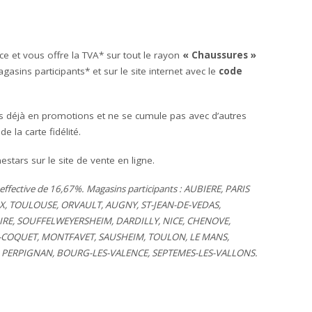
 et vous offre la TVA* sur tout le rayon
« Chaussures »
asins participants* et sur le site internet avec le
code
uits déjà en promotions et ne se cumule pas avec d’autres
 la carte fidélité.
estars sur le site de vente en ligne.
effective de 16,67%. Magasins participants : AUBIERE, PARIS
X, TOULOUSE, ORVAULT, AUGNY, ST-JEAN-DE-VEDAS,
OIRE, SOUFFELWEYERSHEIM, DARDILLY, NICE, CHENOVE,
E-COQUET, MONTFAVET, SAUSHEIM, TOULON, LE MANS,
 PERPIGNAN, BOURG-LES-VALENCE, SEPTEMES-LES-VALLONS.