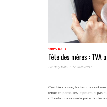
100% DAFY
Fête des mères : TVA o
·
Par
Dafy Moto
Le 20/05/2017
C’est bien connu, les femmes ont une 
tenue en particulier. Et pourquoi pas 
offrez-lui une nouvelle paire de chaus