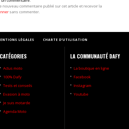
r un commentaire.
e nouveau commentaire publié sur cet article et recevoir la
onner
sans commenter.
ENTIONS LÉGALES
CHARTE D’UTILISATION
CATÉGORIES
LA COMMUNAUTÉ DAFY
Actus moto
La boutique en ligne
100% Dafy
Facebook
Tests et conseils
Instagram
Evasion à moto
Youtube
Je suis motarde
Agenda Moto