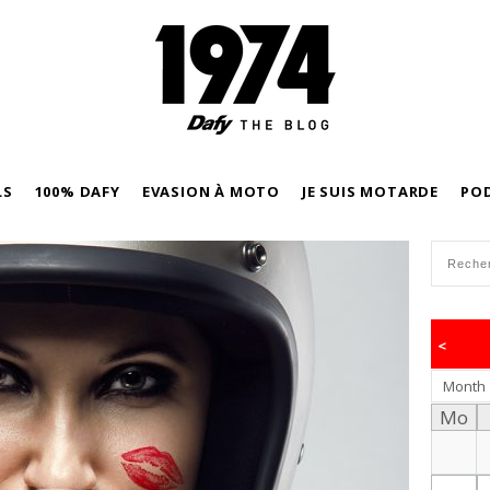
LS
100% DAFY
EVASION À MOTO
JE SUIS MOTARDE
PO
<
Month
Mo