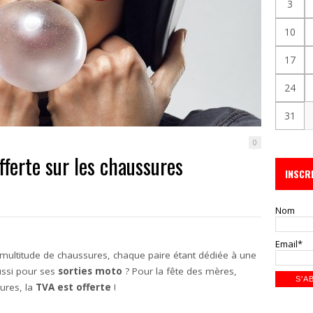
3
10
17
24
31
0
fferte sur les chaussures
INSCR
Nom
Email*
multitude de chaussures, chaque paire étant dédiée à une
aussi pour ses
sorties moto
? Pour la fête des mères,
sures, la
TVA est offerte
!