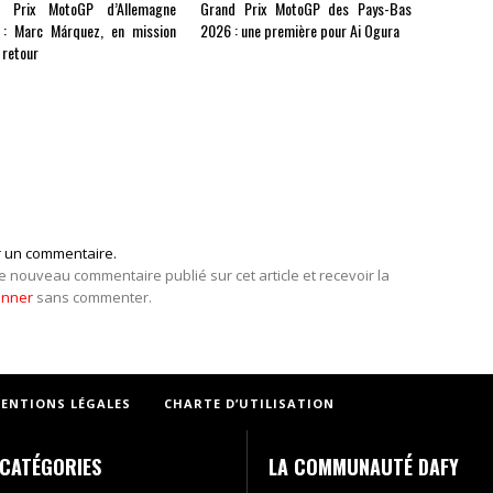
d Prix MotoGP d’Allemagne
Grand Prix MotoGP des Pays-Bas
: Marc Márquez, en mission
2026 : une première pour Ai Ogura
 retour
r un commentaire.
e nouveau commentaire publié sur cet article et recevoir la
onner
sans commenter.
ENTIONS LÉGALES
CHARTE D’UTILISATION
CATÉGORIES
LA COMMUNAUTÉ DAFY