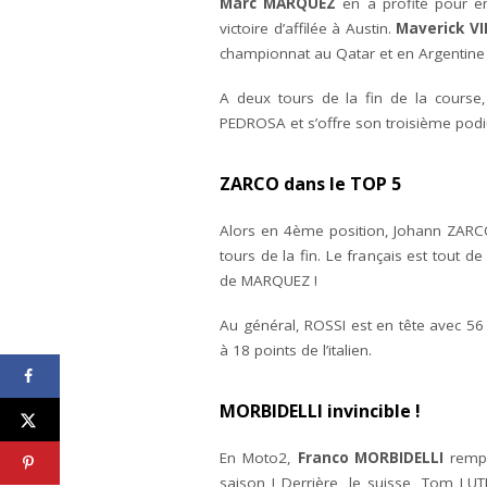
Marc MARQUEZ
en a profité pour en
victoire d’affilée à Austin.
Maverick V
championnat au Qatar et en Argentine e
A deux tours de la fin de la course,
PEDROSA et s’offre son troisième podi
ZARCO dans le TOP 5
Alors en 4ème position, Johann ZAR
tours de la fin. Le français est tout
de MARQUEZ !
Au général, ROSSI est en tête avec 56 
à 18 points de l’italien.
MORBIDELLI invincible !
En Moto2,
Franco MORBIDELLI
rempo
saison ! Derrière, le suisse, Tom LU