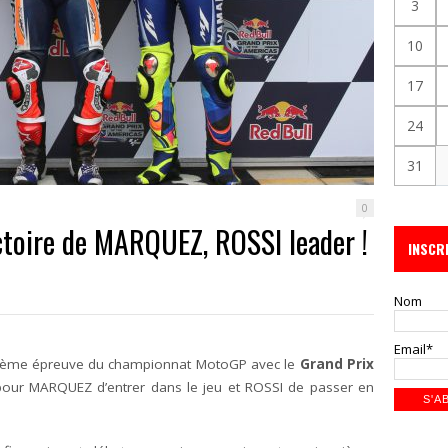
3
10
17
24
31
0
ctoire de MARQUEZ, ROSSI leader !
INSCR
Nom
Email*
 la 3ème épreuve du championnat MotoGP avec le
Grand Prix
 pour MARQUEZ d’entrer dans le jeu et ROSSI de passer en