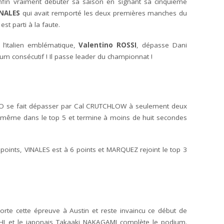
fin vraiment débuter sa saison en signant sa cinquième
INALES
qui avait remporté les deux premières manches du
st parti à la faute.
 l’italien emblématique,
Valentino ROSSI
, dépasse Dani
um consécutif ! Il passe leader du championnat !
CO se fait dépasser par Cal CRUTCHLOW à seulement deux
 de même dans le top 5 et termine à moins de huit secondes
points, VINALES est à 6 points et MARQUEZ rejoint le top 3
rte cette épreuve à Austin et reste invaincu ce début de
THI et le japonais Takaaki NAKAGAMI complète le podium.