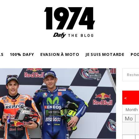
LS
100% DAFY
EVASION À MOTO
JE SUIS MOTARDE
PO
<
Month
Mo