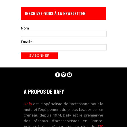
INSCRIVEZ-VOUS À LA NEWSLETTER
Nom
Email*
A PROPOS DE DAFY
Dafy
est le spécialiste de l’accessoire pour la
moto et l’équipement du pilote. Leader sur ce
créneau depuis 1974, Dafy est le premier-né
des réseaux d’accessoiristes en France.
Aujourd'hui, le réseau compte plus de
170