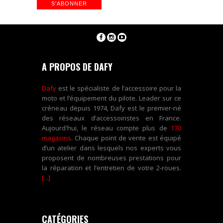
A PROPOS DE DAFY
Dafy
est le spécialiste de l’accessoire pour la
moto et l’équipement du pilote. Leader sur ce
créneau depuis 1974, Dafy est le premier-né
des réseaux d’accessoiristes en France.
Aujourd'hui, le réseau compte plus de
170
magasins
. Chaque point de vente est équipé
d’un atelier dans lesquels nos experts vous
proposent de nombreuses prestations pour
la réparation et l’entretien de votre 2-roues.
[...]
CATÉGORIES