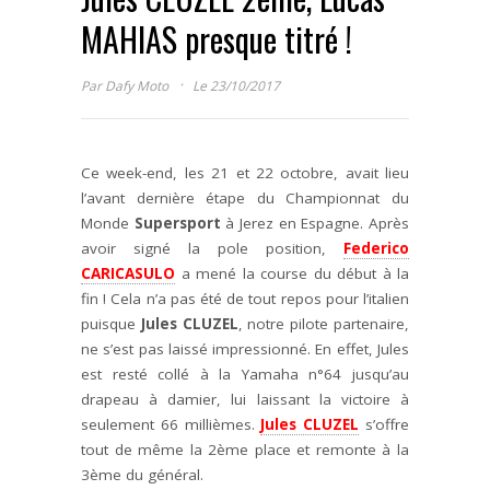
MAHIAS presque titré !
·
Par
Dafy Moto
Le 23/10/2017
Ce week-end, les 21 et 22 octobre, avait lieu
l’avant dernière étape du Championnat du
Monde
Supersport
à Jerez en Espagne. Après
avoir signé la pole position,
Federico
CARICASULO
a mené la course du début à la
fin ! Cela n’a pas été de tout repos pour l’italien
puisque
Jules CLUZEL
, notre pilote partenaire,
ne s’est pas laissé impressionné. En effet, Jules
est resté collé à la Yamaha n°64 jusqu’au
drapeau à damier, lui laissant la victoire à
seulement 66 millièmes.
Jules CLUZEL
s’offre
tout de même la 2ème place et remonte à la
3ème du général.