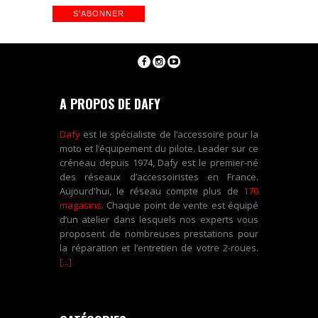
A PROPOS DE DAFY
Dafy
est le spécialiste de l’accessoire pour la
moto et l’équipement du pilote. Leader sur ce
créneau depuis 1974, Dafy est le premier-né
des réseaux d’accessoiristes en France.
Aujourd'hui, le réseau compte plus de
170
magasins
. Chaque point de vente est équipé
d’un atelier dans lesquels nos experts vous
proposent de nombreuses prestations pour
la réparation et l’entretien de votre 2-roues.
[...]