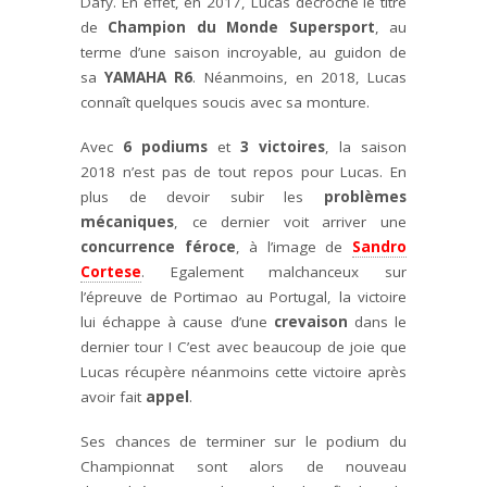
Dafy. En effet, en 2017, Lucas décroche le titre
de
Champion du Monde Supersport
, au
terme d’une saison incroyable, au guidon de
sa
YAMAHA R6
. Néanmoins, en 2018, Lucas
connaît quelques soucis avec sa monture.
Avec
6 podiums
et
3 victoires
, la saison
2018 n’est pas de tout repos pour Lucas. En
plus de devoir subir les
problèmes
mécaniques
, ce dernier voit arriver une
concurrence féroce
, à l’image de
Sandro
Cortese
. Egalement malchanceux sur
l’épreuve de Portimao au Portugal, la victoire
lui échappe à cause d’une
crevaison
dans le
dernier tour ! C’est avec beaucoup de joie que
Lucas récupère néanmoins cette victoire après
avoir fait
appel
.
Ses chances de terminer sur le podium du
Championnat sont alors de nouveau