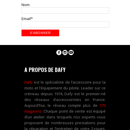
Nom
Email*
A PROPOS DE DAFY
Dafy
est le spécialiste de l’accessoire pour la
moto et l’équipement du pilote. Leader sur ce
créneau depuis 1974, Dafy est le premier-né
des réseaux d’accessoiristes en France.
Aujourd'hui, le réseau compte plus de
170
magasins
. Chaque point de vente est équipé
d’un atelier dans lesquels nos experts vous
proposent de nombreuses prestations pour
la réparation et l’entretien de votre 2-roues.