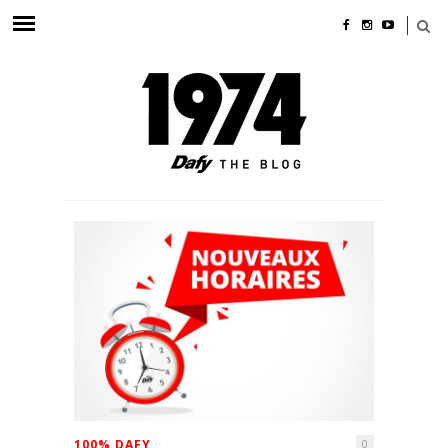
100% DAFY
0