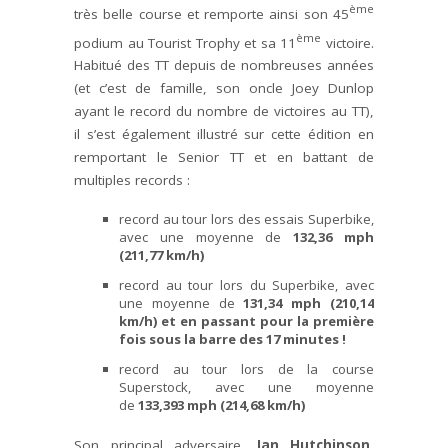
ème
très belle course et remporte ainsi son 45
ème
podium au Tourist Trophy et sa 11
victoire.
Habitué des TT depuis de nombreuses années
(et c’est de famille, son oncle Joey Dunlop
ayant le record du nombre de victoires au TT),
il s’est également illustré sur cette édition en
remportant le Senior TT et en battant de
multiples records :
record au tour lors des essais Superbike,
avec une moyenne de
132,36 mph
(211,77 km/h)
record au tour lors du Superbike, avec
une moyenne de
131,34 mph (210,14
km/h) et en passant pour la première
fois sous la barre des 17 minutes !
record au tour lors de la course
Superstock, avec une moyenne
de
133,393 mph (214,68 km/h)
Son principal adversaire,
Ian Hutchinson
,