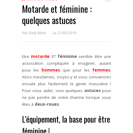
Motarde et féminine :
quelques astuces
·
Par
Dafy Moto
Le 21/05/2019
Etre
motarde
ET
féminine
semble être une
association compliquée à imaginer, autant
pour les
hommes
que pour les
femmes
.
Alors mesdames, croyez-y et vous convaincrez
ensuite plus facilement la gente masculine !
Pour vous aider, voici quelques
astuces
pour
ne pas perdre de votre charme lorsque vous
êtes à
deux-roues
.
L’équipement, la base pour être
féminine !