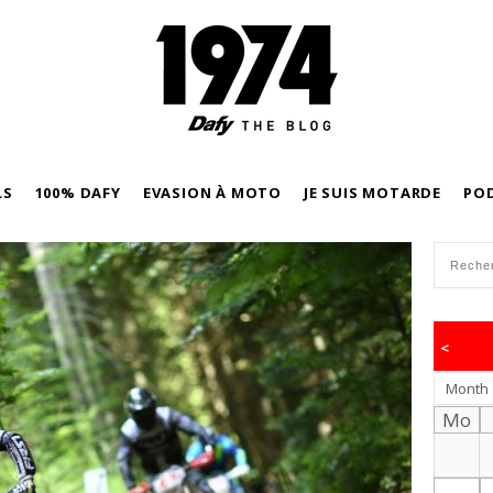
LS
100% DAFY
EVASION À MOTO
JE SUIS MOTARDE
PO
<
Month
Mo