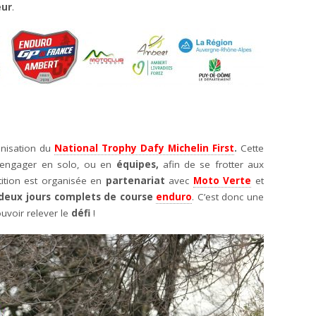
eur
.
anisation du
National Trophy Dafy Michelin First
.
Cette
’engager en solo, ou en
équipes,
afin de se frotter aux
tition est organisée en
partenariat
avec
Moto Verte
et
deux jours complets de course
enduro
. C’est donc une
ouvoir relever le
défi
!