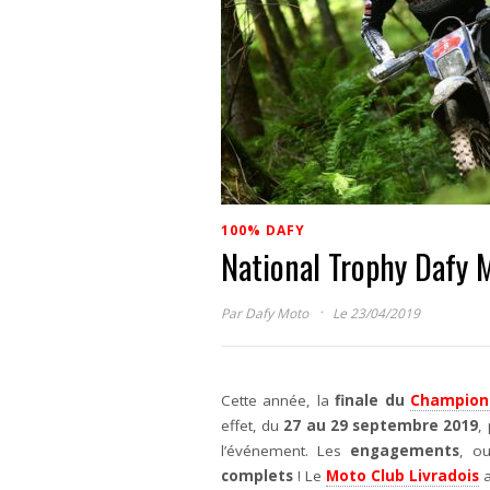
100% DAFY
National Trophy Dafy M
·
Par
Dafy Moto
Le 23/04/2019
Cette année, la
finale du
Champion
effet, du
27 au 29 septembre 2019
,
l’événement. Les
engagements
, o
complets
! Le
Moto Club Livradois
a