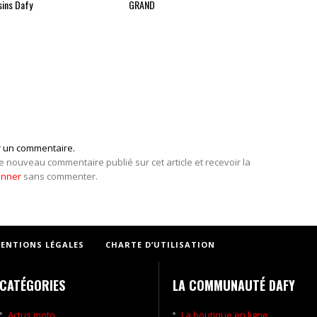
ins Dafy
GRAND
r un commentaire.
e nouveau commentaire publié sur cet article et recevoir la
onner
sans commenter.
ENTIONS LÉGALES
CHARTE D’UTILISATION
CATÉGORIES
LA COMMUNAUTÉ DAFY
Actus moto
La boutique en ligne