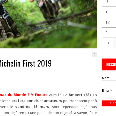
3
10
17
24
31
0
ichelin First 2019
INSCR
Nom
Email*
nat du Monde FIM Enduro
aura lieu à
Ambert (63)
. En
 pilotes
professionnels
et
amateurs
pourront participer à
uverts le
vendredi 15 mars
, sont cependant déjà tous
 donc déjà rempli une partie de son objectif, à savoir, faire