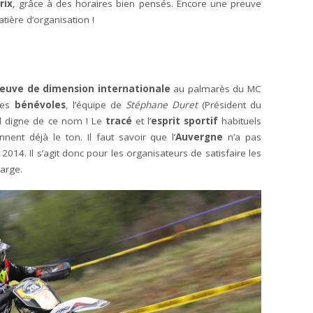
rix
, grâce à des horaires bien pensés. Encore une preuve
ière d’organisation !
euve de dimension internationale
au palmarès du MC
 ses
bénévoles
, l’équipe de
Stéphane Duret
(Président du
al digne de ce nom ! Le
tracé
et l’
esprit sportif
habituels
ent déjà le ton. Il faut savoir que l’
Auvergne
n’a pas
2014. Il s’agit donc pour les organisateurs de satisfaire les
large.