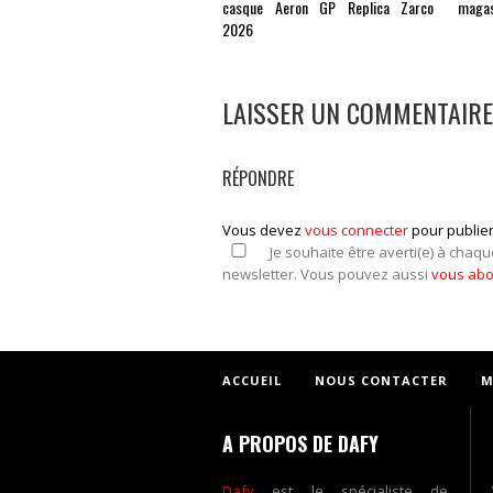
casque Aeron GP Replica Zarco
magas
2026
LAISSER UN COMMENTAIRE
RÉPONDRE
Vous devez
vous connecter
pour publie
Je souhaite être averti(e) à chaqu
newsletter. Vous pouvez aussi
vous ab
ACCUEIL
NOUS CONTACTER
M
A PROPOS DE DAFY
Dafy
est le spécialiste de