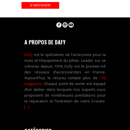
A PROPOS DE DAFY
Dafy
est le spécialiste de l’accessoire pour la
moto et l’équipement du pilote. Leader sur ce
créneau depuis 1974, Dafy est le premier-né
des réseaux d’accessoiristes en France.
Aujourd'hui, le réseau compte plus de
170
magasins
. Chaque point de vente est équipé
d’un atelier dans lesquels nos experts vous
proposent de nombreuses prestations pour
la réparation et l’entretien de votre 2-roues.
[...]