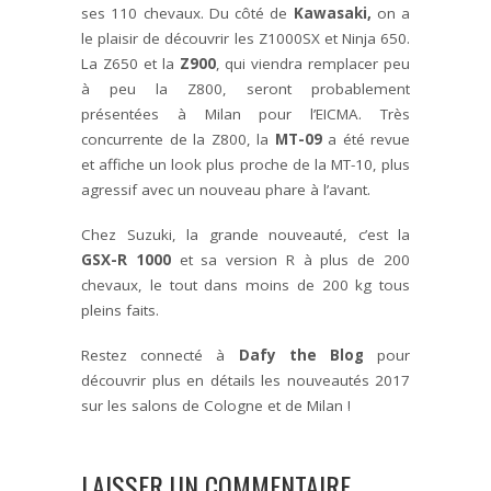
ses 110 chevaux. Du côté de
Kawasaki,
on a
le plaisir de découvrir les Z1000SX et Ninja 650.
La Z650 et la
Z900
, qui viendra remplacer peu
à peu la Z800, seront probablement
présentées à Milan pour l’EICMA. Très
concurrente de la Z800, la
MT-09
a été revue
et affiche un look plus proche de la MT-10, plus
agressif avec un nouveau phare à l’avant.
Chez Suzuki, la grande nouveauté, c’est la
GSX-R 1000
et sa version R à plus de 200
chevaux, le tout dans moins de 200 kg tous
pleins faits.
Restez connecté à
Dafy the Blog
pour
découvrir plus en détails les nouveautés 2017
sur les salons de Cologne et de Milan !
LAISSER UN COMMENTAIRE