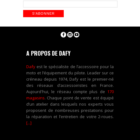
A PROPOS DE DAFY
Dafy
est le spécialiste de l’accessoire pour la
moto et l’équipement du pilote. Leader sur ce
créneau depuis 1974, Dafy est le premier-né
des réseaux d’accessoiristes en France.
Aujourd'hui, le réseau compte plus de
170
magasins
. Chaque point de vente est équipé
d’un atelier dans lesquels nos experts vous
proposent de nombreuses prestations pour
la réparation et l’entretien de votre 2-roues.
[...]