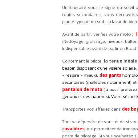
Un itinéraire sous le signe du soleil 
routes secondaires, vous découvrirez
plante typique du sud : la lavande bien 
Avant de partir, vérifiez votre moto :
l
(Nettoyage, graissage, niveaux, batte
Indispensable avant de partir en Road T
Concernant le pilote,
la tenue idéale
besoin disposant d’une visière solaire
« respire » mieux),
des gants
homolog
sécuritaires (malléoles notamment) et 
pantalon de moto
(là aussi préférez
genoux et des hanches). Votre sécurité 
Transportez vos affaires dans
des ba
Tout va dépendre de vous et de si vo
cavalières
, qui permettent de trans
poste de pilotage. Si vous souhaitez s