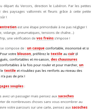
au départ du Vercors, direction le Lubéron. Par les petites
 des paysages vallonnés et fleuris grâce à cette petite
sûr !
’entretien
est une étape primordiale à ne pas négliger !
rie, vidange, pneumatiques, tensions de chaîne…)
rip, une vérification de
vos freins
s’impose !
se compose de :
un casque
confortable, insonorisé et si
. Pour votre
blouson
, préférez le
textile
au
cuir
(il
ués, confortables et mi-saison,
des chaussures
confortables à la fois pour rouler et pour marcher,
un
 le
textile
et n’oubliez pas les renforts au niveau des
n’a pas de prix !
gages souples
:
us avez un passager mais pensez aux
sacoches
porter de nombreuses choses sans vous encombrer au
uivre votre parcours sur une carte, pensez aux
sacoches