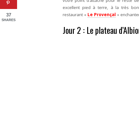
votre point d’attache pour le reste d
excellent pied à terre, à la très bon
restaurant «
Le Provençal
» enchanter
37
SHARES
Jour 2 : Le plateau d’Albi