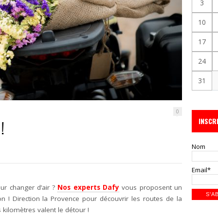
3
10
17
24
31
0
INSCR
!
Nom
Email*
our changer d’air ?
Nos experts Dafy
vous proposent un
n ! Direction la Provence pour découvrir les routes de la
kilomètres valent le détour !