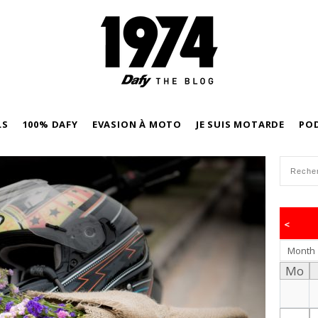
LS
100% DAFY
EVASION À MOTO
JE SUIS MOTARDE
PO
<
Month
Mo