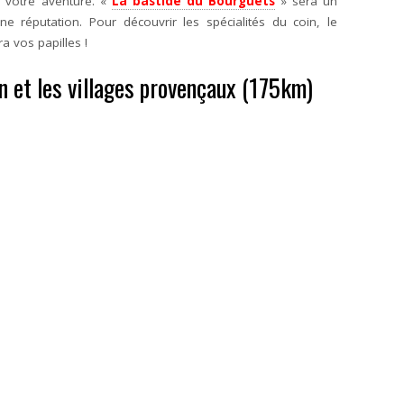
e votre aventure. «
La bastide du Bourguets
» sera un
ne réputation. Pour découvrir les spécialités du coin, le
a vos papilles !
on et les villages provençaux (175km)