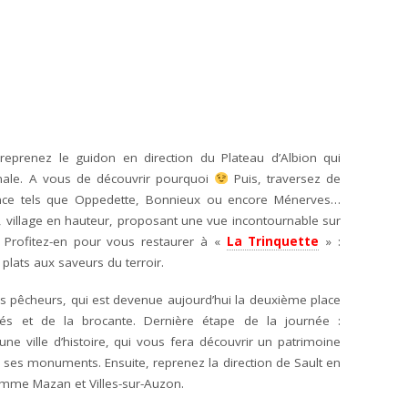
eprenez le guidon en direction du Plateau d’Albion qui
nale. A vous de découvrir pourquoi
Puis, traversez de
vence tels que Oppedette, Bonnieux ou encore Ménerves…
 village en hauteur, proposant une vue incontournable sur
. Profitez-en pour vous restaurer à «
La Trinquette
» :
plats aux saveurs du terroir.
 des pêcheurs, qui est devenue aujourd’hui la deuxième place
és et de la brocante. Dernière étape de la journée :
une ville d’histoire, qui vous fera découvrir un patrimoine
de ses monuments. Ensuite, reprenez la direction de Sault en
comme Mazan et Villes-sur-Auzon.