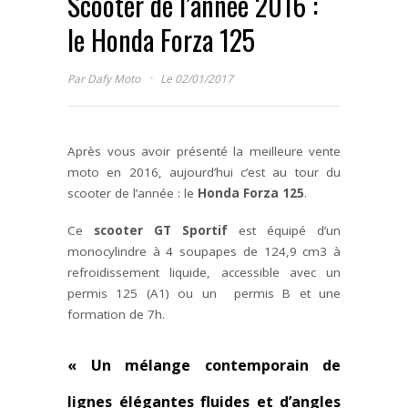
Scooter de l’année 2016 :
le Honda Forza 125
·
Par
Dafy Moto
Le 02/01/2017
Après vous avoir présenté la meilleure vente
moto en 2016, aujourd’hui c’est au tour du
scooter de l’année : le
Honda Forza 125
.
Ce
scooter GT Sportif
est équipé d’un
monocylindre à 4 soupapes de 124,9 cm3 à
refroidissement liquide, accessible avec un
permis 125 (A1) ou un permis B et une
formation de 7h.
« Un mélange contemporain de
lignes élégantes fluides et d’angles