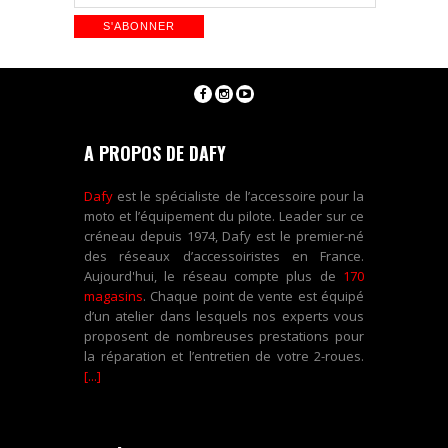
A PROPOS DE DAFY
Dafy
est le spécialiste de l’accessoire pour la
moto et l’équipement du pilote. Leader sur ce
créneau depuis 1974, Dafy est le premier-né
des réseaux d’accessoiristes en France.
Aujourd'hui, le réseau compte plus de
170
magasins
. Chaque point de vente est équipé
d’un atelier dans lesquels nos experts vous
proposent de nombreuses prestations pour
la réparation et l’entretien de votre 2-roues.
[...]