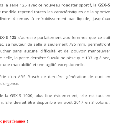
ns la série 125 avec ce nouveau roadster sportif, la
GSX-S
 modèle reprend toutes les caractéristiques de la sportive
ndre 4 temps à refroidissement par liquide, jusqu’aux
SX-S 125
s’adresse parfaitement aux femmes que ce soit
ffet, sa hauteur de selle à seulement 785 mm, permettront
ucher sans aucune difficulté et de pouvoir manœuvrer
de selle, la petite dernière Suzuki ne pèse que 133 kg à sec,
r une maniabilité et une agilité exceptionnelle.
rie d’un ABS Bosch de dernière génération de quoi en
 d’urgence.
de la GSX-S 1000, plus fine évidemment, elle est tout en
. Elle devrait être disponible en août 2017 en 3 coloris :
!
5cc pour femmes
!