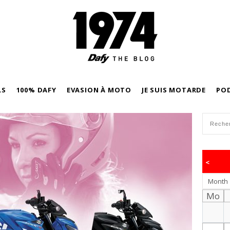
LS
100% DAFY
EVASION À MOTO
JE SUIS MOTARDE
PO
<
Month
Mo