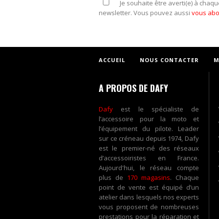
Je souhaite être averti(e) à chaqu
newsletter. Vous pouvez aussi
vous ab
ACCUEIL
NOUS CONTACTER
M
A PROPOS DE DAFY
Dafy
est le spécialiste de
l’accessoire pour la moto et
l’équipement du pilote. Leader
sur ce créneau depuis 1974, Dafy
est le premier-né des réseaux
d’accessoiristes en France.
Aujourd'hui, le réseau compte
plus de
170 magasins
. Chaque
point de vente est équipé d’un
atelier dans lesquels nos experts
vous proposent de nombreuses
prestations pour la réparation et