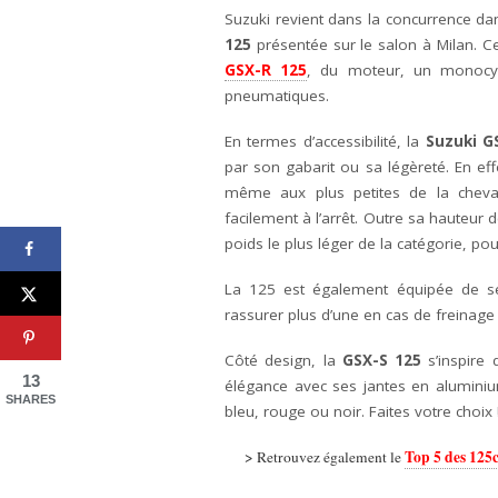
Suzuki revient dans la concurrence da
125
présentée sur le salon à Milan. Ce
GSX-R 125
, du moteur, un monocyli
pneumatiques.
En termes d’accessibilité, la
Suzuki G
par son gabarit ou sa légèreté. En e
même aux plus petites de la cheva
facilement à l’arrêt. Outre sa hauteur 
poids le plus léger de la catégorie, pou
La 125 est également équipée de sé
rassurer plus d’une en cas de freinage
Côté design, la
GSX-S 125
s’inspire 
13
élégance avec ses jantes en aluminium
SHARES
bleu, rouge ou noir. Faites votre choix 
Top 5 des 12
> Retrouvez également le