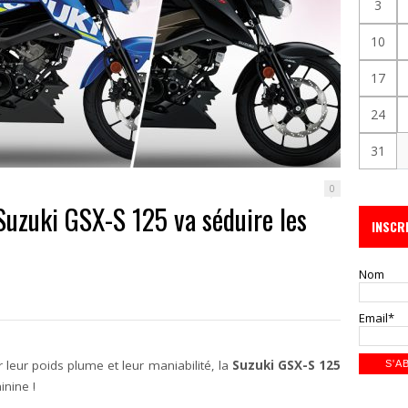
3
10
17
24
31
0
 Suzuki GSX-S 125 va séduire les
INSCR
Nom
Email*
leur poids plume et leur maniabilité, la
Suzuki GSX-S 125
inine !