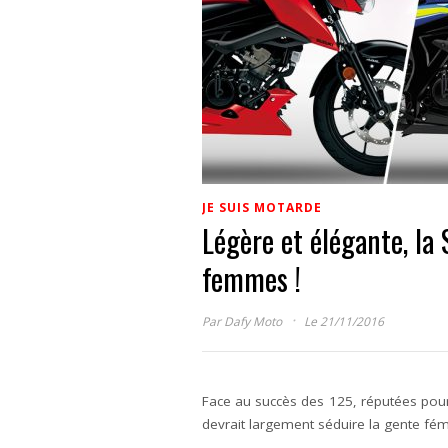
JE SUIS MOTARDE
Légère et élégante, la
femmes !
·
Par
Dafy Moto
Le 21/11/2016
Face au succès des 125, réputées pour 
devrait largement séduire la gente fém