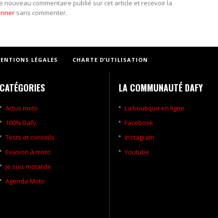
e nouveau commentaire publié sur cet article et recevoir la
onner
sans commenter.
ENTIONS LÉGALES
CHARTE D’UTILISATION
CATÉGORIES
LA COMMUNAUTÉ DAFY
Actus moto
La boutique en ligne
100% Dafy
Facebook
Tests et conseils
Instagram
Evasion à moto
Youtube
Je suis motarde
Agenda Moto