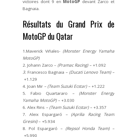
victoires dont 9 en
MotoGP
devant Zarco et
Bagnaia.
Résultats du Grand Prix de
MotoGP du Qatar
1.Maverick Viñales-
(Monster Energy Yamaha
MotoGP)
2. Johann Zarco –
(
Pramac Racing)
–
+1.092
3.
Francesco Bagnaia
–
(Ducati Lenovo Team)
–
+1.129
4. Joan Mir
–
(Team Suzuki Ecstar)
–
+1.222
5. Fabio Quartararo
–
(Monster Energy
Yamaha MotoGP)
–
+3.030
6. Alex Rins
–
(Team Suzuki Ecstar)
–
+3.357
7. Aleix Espargaró
–
(Aprilia Racing Team
Gresini)
– +5.934
8.
Pol Espargaró
–
(Repsol Honda Team)
–
+5.990