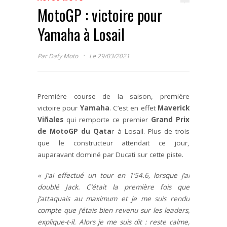
MotoGP : victoire pour
Yamaha à Losail
·
Par
Dafy Moto
Le 29/03/2021
Première course de la saison, première
victoire pour
Yamaha
. C’est en effet
Maverick
Viñales
qui remporte ce premier
Grand Prix
de MotoGP
du Qata
r à Losail. Plus de trois
que le constructeur attendait ce jour,
auparavant dominé par Ducati sur cette piste.
« J’ai effectué un tour en 1’54.6, lorsque j’ai
doublé Jack. C’était la première fois que
j’attaquais au maximum et je me suis rendu
compte que j’étais bien revenu sur les leaders,
explique-t-il. Alors je me suis dit : reste calme,