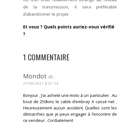
de la transmission, il sera préférable
d’abandonner le projet.
Et vous ? Quels points auriez-vous vérifié
?
1 COMMENTAIRE
Mondot
dit :
27/08/2021 À 07:34
Bonjour . J’ai acheté une moto à un particulier . Au
bout de 250kms le cable d’embray A cassé net .
Heureusement aucun accident. Quelles sont les
démarches que je peux engager à l’encontre de
ce vendeur . Cordialement
CONNECTEZ-VOUS POUR RÉPONDRE