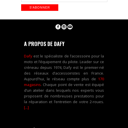
A PROPOS DE DAFY
Dafy
est le spécialiste de l’accessoire pour la
moto et l’équipement du pilote. Leader sur ce
créneau depuis 1974, Dafy est le premier-né
des réseaux d’accessoiristes en France.
Aujourd'hui, le réseau compte plus de
170
magasins
. Chaque point de vente est équipé
d’un atelier dans lesquels nos experts vous
proposent de nombreuses prestations pour
la réparation et l’entretien de votre 2-roues.
[...]