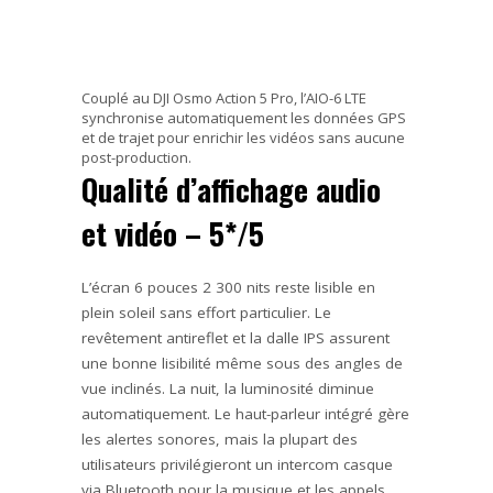
Couplé au DJI Osmo Action 5 Pro, l’AIO-6 LTE
synchronise automatiquement les données GPS
et de trajet pour enrichir les vidéos sans aucune
post-production.
Qualité d’affichage audio
et vidéo – 5*/5
L’écran 6 pouces 2 300 nits reste lisible en
plein soleil sans effort particulier. Le
revêtement antireflet et la dalle IPS assurent
une bonne lisibilité même sous des angles de
vue inclinés. La nuit, la luminosité diminue
automatiquement. Le haut-parleur intégré gère
les alertes sonores, mais la plupart des
utilisateurs privilégieront un intercom casque
via Bluetooth pour la musique et les appels.