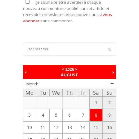
Je souhaite être averti(e) à chaque
nouveau commentaire publié sur cet article et
recevoir la newsletter. Vous pouvez aussi
vous
abonner
sans commenter.
<
2026
>
<
>
AUGUST
Month
Mo
Tu
We
Th
Fr
Sa
Su
1
2
3
4
5
6
7
8
9
10
11
12
13
14
15
16