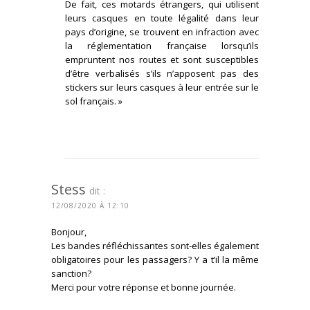
De fait, ces motards étrangers, qui utilisent
leurs casques en toute légalité dans leur
pays d’origine, se trouvent en infraction avec
la réglementation française lorsqu’ils
empruntent nos routes et sont susceptibles
d’être verbalisés s’ils n’apposent pas des
stickers sur leurs casques à leur entrée sur le
sol français. »
CONNECTEZ-VOUS POUR RÉPONDRE
Stess
dit :
12/08/2020 À 12:10
Bonjour,
Les bandes réfléchissantes sont-elles également
obligatoires pour les passagers? Y a t’il la même
sanction?
Merci pour votre réponse et bonne journée.