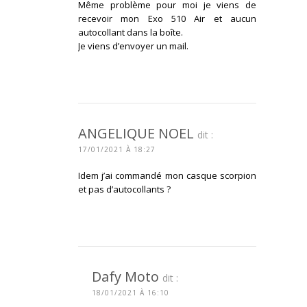
Même problème pour moi je viens de
recevoir mon Exo 510 Air et aucun
autocollant dans la boîte.
Je viens d’envoyer un mail.
CONNECTEZ-VOUS POUR RÉPONDRE
ANGELIQUE NOEL
dit :
17/01/2021 À 18:27
Idem j’ai commandé mon casque scorpion
et pas d’autocollants ?
CONNECTEZ-VOUS POUR RÉPONDRE
Dafy Moto
dit :
18/01/2021 À 16:10