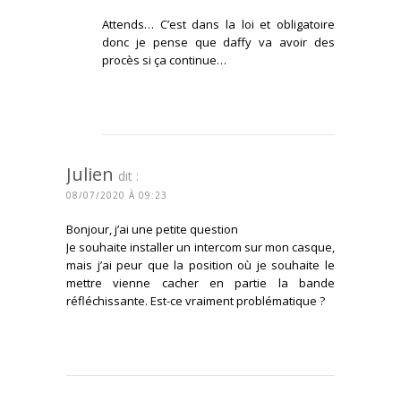
Attends… C’est dans la loi et obligatoire
donc je pense que daffy va avoir des
procès si ça continue…
CONNECTEZ-VOUS POUR RÉPONDRE
Julien
dit :
08/07/2020 À 09:23
Bonjour, j’ai une petite question
Je souhaite installer un intercom sur mon casque,
mais j’ai peur que la position où je souhaite le
mettre vienne cacher en partie la bande
réfléchissante. Est-ce vraiment problématique ?
CONNECTEZ-VOUS POUR RÉPONDRE