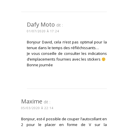
Dafy Moto
dit :
01/07/2020 À 17:24
Bonjour David, cela n’est pas optimal pour la
tenue dans le temps des réfléchissants…
Je vous conseille de consulter les indications
d’emplacements fournies avec les stickers
Bonne journée
CONNECTEZ-VOUS POUR RÉPONDRE
Maxime
dit :
05/03/2020 À 22:14
Bonjour, est-il possible de couper l’autocollant en
2 pour le placer en forme de V sur la