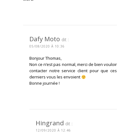
CONNECTEZ-VOUS POUR RÉPONDRE
Dafy Moto
dit :
05/08/2020 À 10:36
Bonjour Thomas,
Non ce n’est pas normal, merci de bien vouloir
contacter notre service client pour que ces
derniers vous les envoient
Bonne journée !
CONNECTEZ-VOUS POUR RÉPONDRE
Hingrand
dit :
12/09/2020 À 12:46