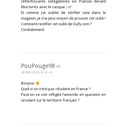
réfléchissants (obligatoires en France) devant
être livrés avec le casque ::-//
Et comme j’ai oublié de vérifier cela dans le
magasin, je n’ai plus moyen de prouver cet oubli !
Comment rectifier cet oubli de Dafy.com ?
Cordialement
CONNECTEZ-VOUS POUR RÉPONDRE
PouPouge98
dit :
28/08/2020 À 16:41
Bonjour
Quid si on n’est pas résident en France ?
Peut-on se voir infligée l’amende en question en
circulant sur le territoire français ?
CONNECTEZ-VOUS POUR RÉPONDRE