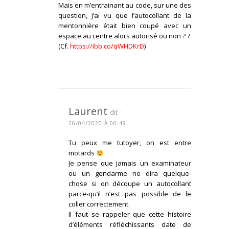
Mais en m’entrainant au code, sur une des
question, j’ai vu que l’autocollant de la
mentonnière était bien coupé avec un
espace au centre alors autorisé ou non ? ?
(Cf.
https://ibb.co/qWHDKrD
)
CONNECTEZ-VOUS POUR RÉPONDRE
Laurent
dit :
26/04/2020 À 00:49
Tu peux me tutoyer, on est entre
motards
Je pense que jamais un examinateur
ou un gendarme ne dira quelque-
chose si on découpe un autocollant
parce-qu’il n’est pas possible de le
coller correctement.
Il faut se rappeler que cette histoire
d’éléments réfléchissants date de