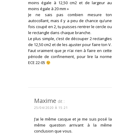
moins égale à 12,50 cm2 et de largeur au
moins égale à 20 mm »
Je ne sais pas combien mesure ton
autocollant, mais il y a peu de chance qu’une
fois coupé en 2, tu puisses rentrer le cercle ou
le rectangle dans chaque branche.
Le plus simple, c’est de découper 2 rectangles
de 12,50 cm2 et de les ajuster pour faire ton V.
Faut vraiment que je n’ai rien à faire en cette
période de confinement, pour lire la norme
ECE 22-05
CONNECTEZ-VOUS POUR RÉPONDRE
Maxime
dit :
25/04/2020 À 15:21
J’ai le même casque et je me suis posé la
même question arrivant à la même
conclusion que vous.