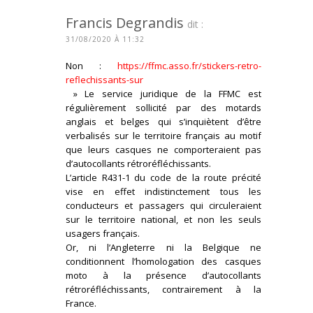
Francis Degrandis
dit :
31/08/2020 À 11:32
Non :
https://ffmc.asso.fr/stickers-retro-
reflechissants-sur
» Le service juridique de la FFMC est
régulièrement sollicité par des motards
anglais et belges qui s’inquiètent d’être
verbalisés sur le territoire français au motif
que leurs casques ne comporteraient pas
d’autocollants rétroréfléchissants.
L’article R431-1 du code de la route précité
vise en effet indistinctement tous les
conducteurs et passagers qui circuleraient
sur le territoire national, et non les seuls
usagers français.
Or, ni l’Angleterre ni la Belgique ne
conditionnent l’homologation des casques
moto à la présence d’autocollants
rétroréfléchissants, contrairement à la
France.