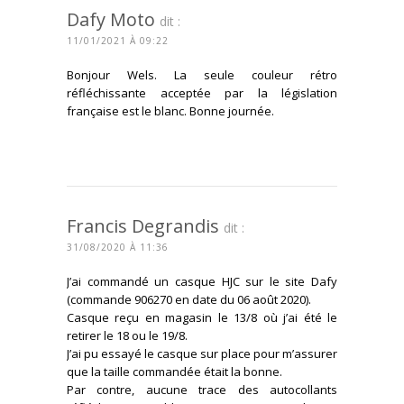
Dafy Moto
dit :
11/01/2021 À 09:22
Bonjour Wels. La seule couleur rétro
réfléchissante acceptée par la législation
française est le blanc. Bonne journée.
CONNECTEZ-VOUS POUR RÉPONDRE
Francis Degrandis
dit :
31/08/2020 À 11:36
J’ai commandé un casque HJC sur le site Dafy
(commande 906270 en date du 06 août 2020).
Casque reçu en magasin le 13/8 où j’ai été le
retirer le 18 ou le 19/8.
J’ai pu essayé le casque sur place pour m’assurer
que la taille commandée était la bonne.
Par contre, aucune trace des autocollants