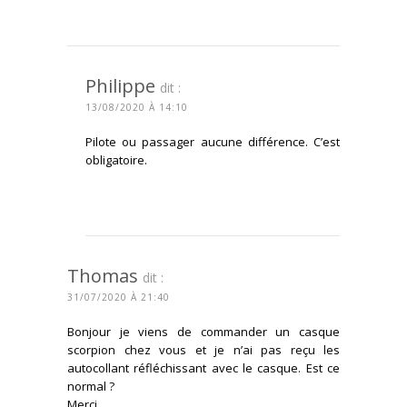
CONNECTEZ-VOUS POUR RÉPONDRE
Philippe
dit :
13/08/2020 À 14:10
Pilote ou passager aucune différence. C’est
obligatoire.
CONNECTEZ-VOUS POUR RÉPONDRE
Thomas
dit :
31/07/2020 À 21:40
Bonjour je viens de commander un casque
scorpion chez vous et je n’ai pas reçu les
autocollant réfléchissant avec le casque. Est ce
normal ?
Merci