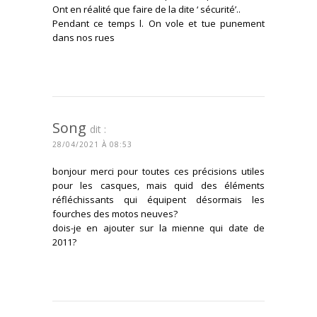
Ont en réalité que faire de la dite ‘ sécurité’..
Pendant ce temps l. On vole et tue punement
dans nos rues
CONNECTEZ-VOUS POUR RÉPONDRE
Song
dit :
28/04/2021 À 08:53
bonjour merci pour toutes ces précisions utiles
pour les casques, mais quid des éléments
réfléchissants qui équipent désormais les
fourches des motos neuves?
dois-je en ajouter sur la mienne qui date de
2011?
yez au top de l'actu mot
CONNECTEZ-VOUS POUR RÉPONDRE
z plus rien des news, des événements, des tests et des con