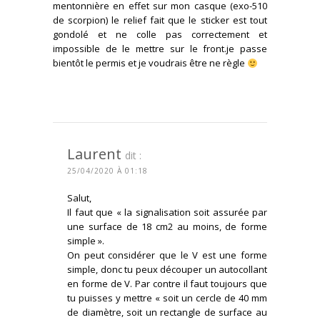
mentonnière en effet sur mon casque (exo-510
de scorpion) le relief fait que le sticker est tout
gondolé et ne colle pas correctement et
impossible de le mettre sur le front.je passe
bientôt le permis et je voudrais être ne règle
CONNECTEZ-VOUS POUR RÉPONDRE
Laurent
dit :
25/04/2020 À 01:18
Salut,
Il faut que « la signalisation soit assurée par
une surface de 18 cm2 au moins, de forme
simple ».
On peut considérer que le V est une forme
simple, donc tu peux découper un autocollant
en forme de V. Par contre il faut toujours que
tu puisses y mettre « soit un cercle de 40 mm
de diamètre, soit un rectangle de surface au