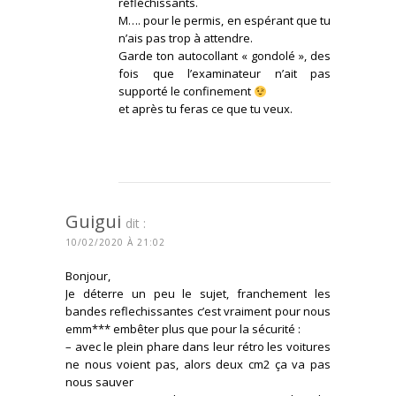
réfléchissants.
M…. pour le permis, en espérant que tu
n’ais pas trop à attendre.
Garde ton autocollant « gondolé », des
fois que l’examinateur n’ait pas
supporté le confinement
et après tu feras ce que tu veux.
CONNECTEZ-VOUS POUR RÉPONDRE
Guigui
dit :
10/02/2020 À 21:02
Bonjour,
Je déterre un peu le sujet, franchement les
bandes reflechissantes c’est vraiment pour nous
emm*** embêter plus que pour la sécurité :
– avec le plein phare dans leur rétro les voitures
ne nous voient pas, alors deux cm2 ça va pas
nous sauver