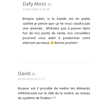
Dafy Moto
dit :
13/07/2020 À 16:09
Bonjour Julien, si la bande est en partie
cachée je pense que ça ne vous vaudra pas
une amende… N’hésitez pas à passer dans
l’un de nos points de vente, nos conseillers
pourront vous aider à positionner votre
intercom au mieux
Bonne journée !
CONNECTEZ-VOUS POUR RÉPONDRE
David
dit :
20/06/2020 À 21:11
Bonjour est il possible de mettre les éléments
réfléchissant sur le côté de la visière, au niveau
du système de fixation ? ?
CONNECTEZ-VOUS POUR RÉPONDRE