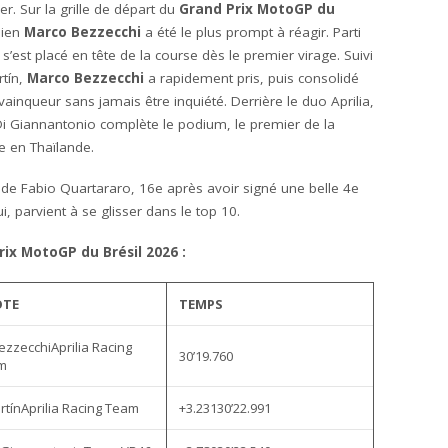
r. Sur la grille de départ du
Grand Prix MotoGP du
lien
Marco Bezzecchi
a été le plus prompt à réagir. Parti
s’est placé en tête de la course dès le premier virage. Suivi
rtín,
Marco Bezzecchi
a rapidement pris, puis consolidé
ainqueur sans jamais être inquiété. Derrière le duo Aprilia,
Di Giannantonio complète le podium, le premier de la
6e en Thaïlande.
e de Fabio Quartararo, 16e après avoir signé une belle 4e
i, parvient à se glisser dans le top 10.
ix MotoGP du Brésil 2026 :
OTE
TEMPS
ezzecchiAprilia Racing
30’19.760
m
artínAprilia Racing Team
+3.23130’22.991