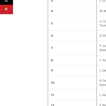
3
F. D
4
M. 
A. O
5
Tea
6
Á. M
P. A
7
Raci
8
F. A
9
J. Z
R. 
10
Rac
11
L. M
12
F. M