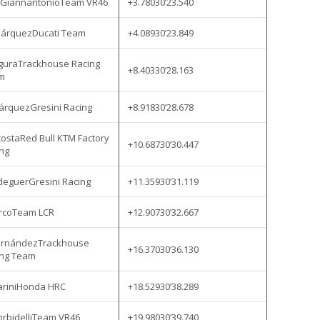
i GiannantonioTeam VR46
+3.78030’23.540
MárquezDucati Team
+4.08930’23.849
guraTrackhouse Racing
+8.40330’28.163
m
árquezGresini Racing
+8.91830’28.678
costaRed Bull KTM Factory
+10.68730’30.447
ng
ldeguerGresini Racing
+11.35930’31.119
arcoTeam LCR
+12.90730’32.667
FernándezTrackhouse
+16.37030’36.130
ing Team
ariniHonda HRC
+18.52930’38.289
orbidelliTeam VR46
+19.98030’39.740