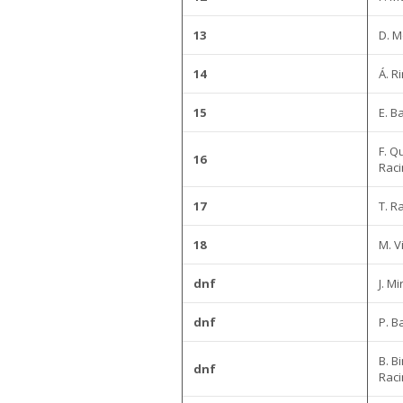
13
D. 
14
Á. R
15
E. B
F. Q
16
Raci
17
T. R
18
M. V
dnf
J. M
dnf
P. B
B. B
dnf
Raci