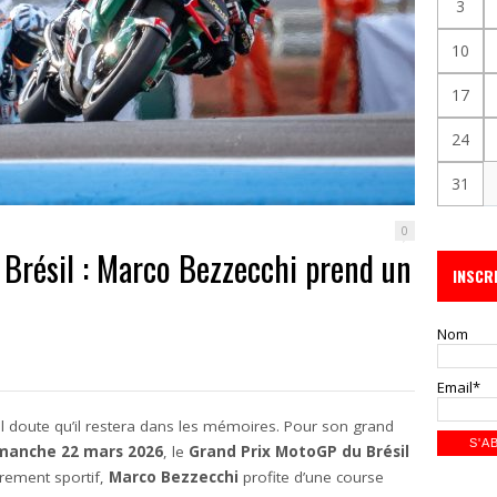
3
10
17
24
31
0
Brésil : Marco Bezzecchi prend un
INSCR
Nom
Email*
nul doute qu’il restera dans les mémoires. Pour son grand
manche 22 mars 2026
, le
Grand Prix MotoGP du Brésil
urement sportif,
Marco Bezzecchi
profite d’une course