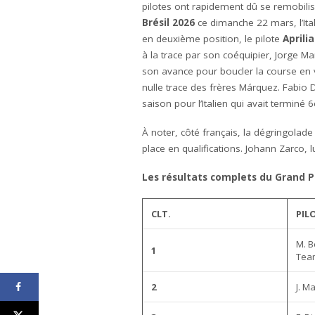
pilotes ont rapidement dû se remobilise
Brésil
2026
ce dimanche 22 mars, l’Ita
en deuxième position, le pilote
Aprilia
à la trace par son coéquipier, Jorge Ma
son avance pour boucler la course en v
nulle trace des frères Márquez. Fabio 
saison pour l’Italien qui avait terminé 
À noter, côté français, la dégringolad
place en qualifications. Johann Zarco, lu
Les résultats complets du Grand Pr
CLT.
PIL
M. B
1
Tea
2
J. M