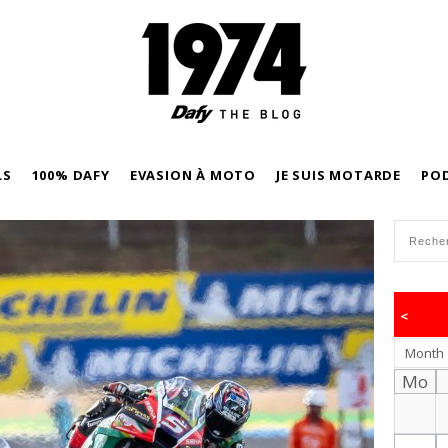
LS
100% DAFY
EVASION À MOTO
JE SUIS MOTARDE
PO
<
Month
Mo