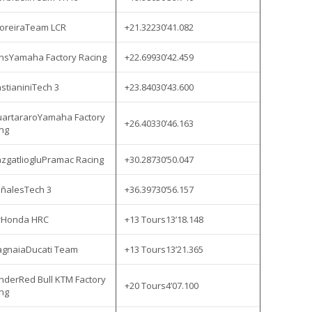
MoreiraTeam LCR
+21.32230’41.082
insYamaha Factory Racing
+22.69930’42.459
astianiniTech 3
+23.84030’43.600
uartararoYamaha Factory
+26.40330’46.163
ng
azgatliogluPramac Racing
+30.28730’50.047
iñalesTech 3
+36.39730’56.157
irHonda HRC
+13 Tours13’18.148
agnaiaDucati Team
+13 Tours13’21.365
inderRed Bull KTM Factory
+20 Tours4’07.100
ng