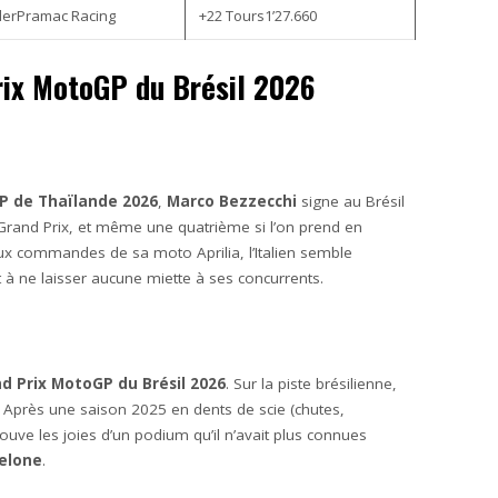
illerPramac Racing
+22 Tours1’27.660
rix MotoGP du Brésil 2026
P de Thaïlande
2026
,
Marco Bezzecchi
signe au Brésil
Grand Prix, et même une quatrième si l’on prend en
ux commandes de sa moto Aprilia, l’Italien semble
 à ne laisser aucune miette à ses concurrents.
d Prix MotoGP du Brésil
2026
. Sur la piste brésilienne,
t. Après une saison 2025 en dents de scie (chutes,
ouve les joies d’un podium qu’il n’avait plus connues
celone
.