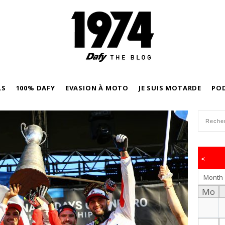
LS
100% DAFY
EVASION À MOTO
JE SUIS MOTARDE
PO
<
Month
Mo