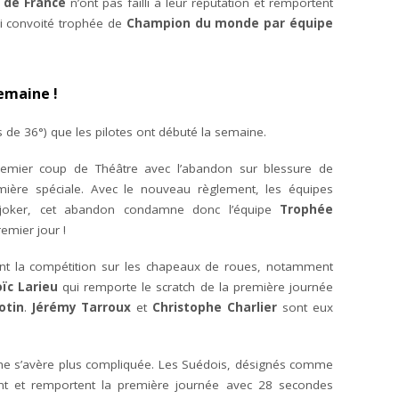
 de France
n’ont pas failli à leur réputation et remportent
si convoité trophée de
Champion du monde par équipe
emaine !
s de 36°) que les pilotes ont débuté la semaine.
remier coup de Théâtre avec l’abandon sur blessure de
ière spéciale. Avec le nouveau règlement, les équipes
e joker, cet abandon condamne donc l’équipe
Trophée
remier jour !
nt la compétition sur les chapeaux de roues, notamment
oïc Larieu
qui remporte le scratch de la première journée
otin
.
Jérémy Tarroux
et
Christophe Charlier
sont eux
âche s’avère plus compliquée. Les Suédois, désignés comme
ent et remportent la première journée avec 28 secondes