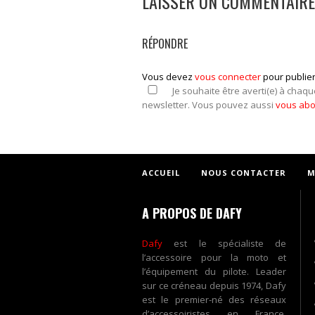
LAISSER UN COMMENTAIRE
RÉPONDRE
Vous devez
vous connecter
pour publie
Je souhaite être averti(e) à chaqu
newsletter. Vous pouvez aussi
vous ab
ACCUEIL
NOUS CONTACTER
M
A PROPOS DE DAFY
Dafy
est le spécialiste de
l’accessoire pour la moto et
l’équipement du pilote. Leader
sur ce créneau depuis 1974, Dafy
est le premier-né des réseaux
d’accessoiristes en France.