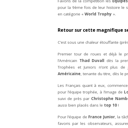
Favoris de la compétition les
Équipes
pour la 9ème fois de leur histoire le 
en catégorie «
World Trophy
».
Retour sur cette magnifique s
C’est sous une chaleur étouffante (prè
Premier tour de roues et déjà le p
l’Américain
Thad Duvall
dès la prem
Trophées et Juniors n’ont plus d
Américaine
, tenante du titre, dès le p
Les Français quant à eux, commence
pour l’équipe trophée, à l’image de
L
suivi de près par
Christophe Namb
aussi bien placés dans le
top 10
!
Pour l’équipe de
France Junior
, la t
favoris par les observateurs, assur