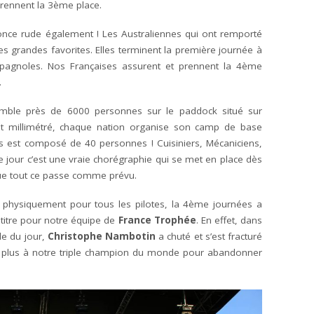
 prennent la 3ème place.
nnonce rude également ! Les Australiennes qui ont remporté
les grandes favorites. Elles terminent la première journée à
spagnoles. Nos Françaises assurent et prennent la 4ème
.
mble près de 6000 personnes sur le paddock situé sur
st millimétré, chaque nation organise son camp de base
ais est composé de 40 personnes ! Cuisiniers, Mécaniciens,
 jour c’est une vraie chorégraphie qui se met en place dès
que tout ce passe comme prévu.
 physiquement pour tous les pilotes, la 4ème journées a
u titre pour notre équipe de
France Trophée
. En effet, dans
le du jour,
Christophe Nambotin
a chuté et s’est fracturé
nt plus à notre triple champion du monde pour abandonner