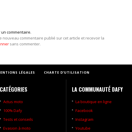
r un commentaire.
e nouveau commentaire publié sur cet article et recevoir la
onner
sans commenter.
ENTIONS LÉGALES
CHARTE D’UTILISATION
CATÉGORIES
LA COMMUNAUTÉ DAFY
Actus moto
La boutique en ligne
100% Dafy
Facebook
Tests et conseils
Instagram
Evasion à moto
Youtube