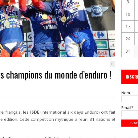
3
10
17
24
31
0
ais champions du monde d’enduro !
INSCR
Nom
Email*
re français, les
ISDE
(International six days Enduro) ont fait
e édition. Cette compétition mythique a réuni 31 nations et