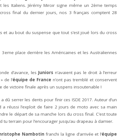
et les Italiens. Jérémy Miroir signe même un 2ème temps
 cross final du dernier jours, nos 3 français comptent 28
rs et au bout du suspense que tout s’est joué lors du cross
la 3eme place derrière les Américaines et les Australiennes
onde d’avance, les
Juniors
n’avaient pas le droit à l’erreur
» de l’
équipe de France
n’ont pas tremblé et conservent
e victoire finale après un suspens insoutenable !
a dû serrer les dents pour finir ces ISDE 2017. Auteur d’un
 a réussi l’exploit de faire 2 jours de moto avec sa main
endre le départ de sa manche lors du cross final. C’est toute
ord tu terrain pour l’encourager jusqu’au drapeau à damier.
hristophe Nambotin
franchi la ligne d’arrivée et l’
équipe