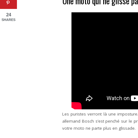
Une moto qui ne glisse p
24
SHARES
Les puristes verront là une imposture…
allemand Bosch s’est penché sur le pr
votre moto ne parte plus en glissade.