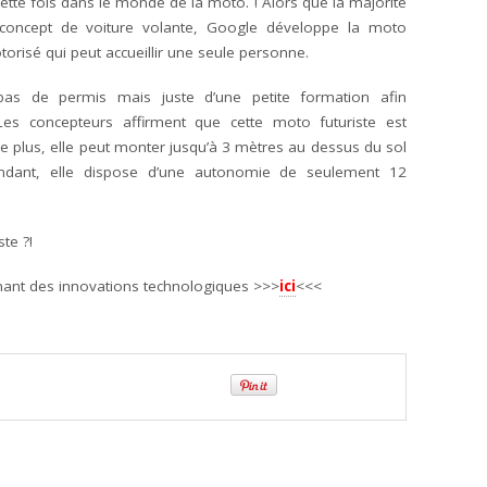
tte fois dans le monde de la moto. ! Alors que la majorité
n concept de voiture volante, Google développe la moto
orisé qui peut accueillir une seule personne.
 pas de permis mais juste d’une petite formation afin
. Les concepteurs affirment que cette moto futuriste est
e plus, elle peut monter jusqu’à 3 mètres au dessus du sol
endant, elle dispose d’une autonomie de seulement 12
te ?!
rnant des innovations technologiques >>>
ici
<<<