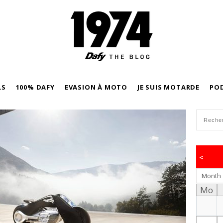
LS
100% DAFY
EVASION À MOTO
JE SUIS MOTARDE
PO
<
Month
Mo