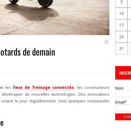
3
10
17
24
0
motards de demain
31
INSCR
 et les
feux de freinage connectés
, les constructeurs
Nom
 développer de nouvelles technologies. Des innovations
s, voient le jour régulièrement. Voici quelques nouveautés
Email*
te