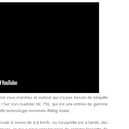
d vous marchez et surtout qui n’a pas besoin de béquille
ait ! Sur son roadster NC 750, qui est une entrée de gamme
velle technologie nommée
Riding Assist
.
roule à moins de 4,8 km/h, ou lorsqu’elle est à l’arrêt, des