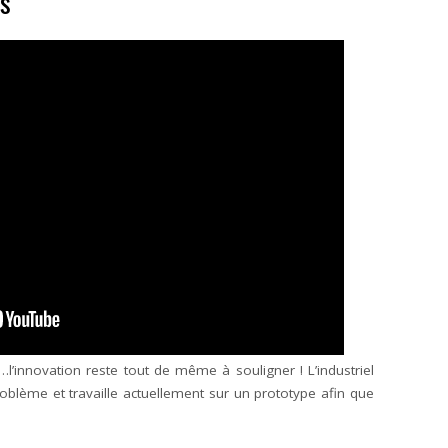
as
l’innovation reste tout de même à souligner ! L’industriel
oblème et travaille actuellement sur un prototype afin que