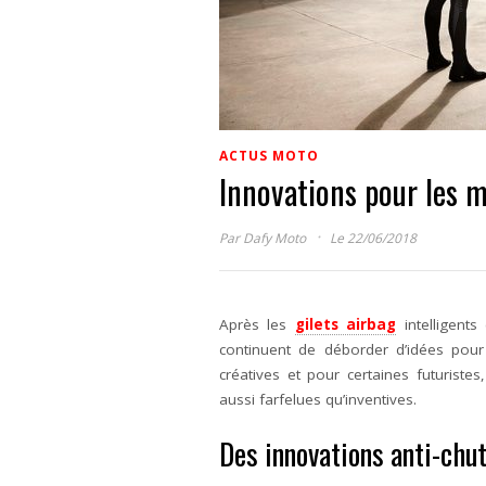
ACTUS MOTO
Innovations pour les 
·
Par
Dafy Moto
Le 22/06/2018
Après les
gilets airbag
intelligents
continuent de déborder d’idées pour
créatives et pour certaines futuriste
aussi farfelues qu’inventives.
Des innovations anti-chu