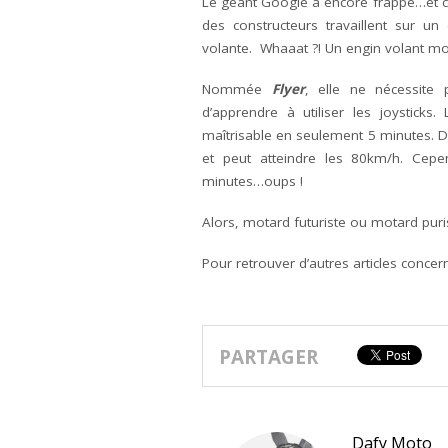
Le géant Google a encore frappé…et ce
des constructeurs travaillent sur u
volante. Whaaat ?! Un engin volant mot
Nommée
Flyer
, elle ne nécessite
d’apprendre à utiliser les joysticks
maîtrisable en seulement 5 minutes. D
et peut atteindre les 80km/h. Cep
minutes…oups !
Alors, motard futuriste ou motard puris
Pour retrouver d’autres articles conce
PARTAGER
Dafy Moto