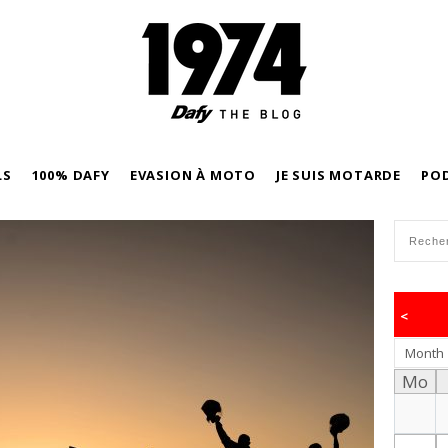
LS
100% DAFY
EVASION À MOTO
JE SUIS MOTARDE
PO
<
Month
Mo