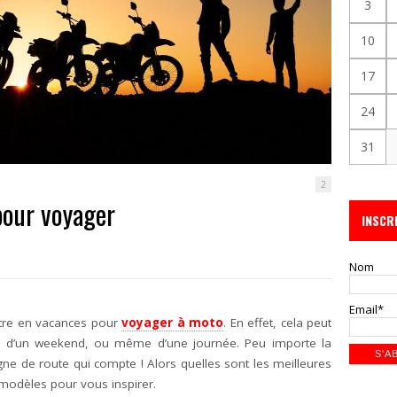
3
10
17
24
31
2
pour voyager
INSCR
Nom
Email*
être en vacances pour
voyager à moto
. En effet, cela peut
s d’un weekend, ou même d’une journée. Peu importe la
gne de route qui compte ! Alors quelles sont les meilleures
modèles pour vous inspirer.