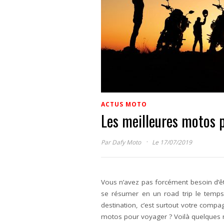
ACTUS MOTO
Les meilleures motos 
·
Par
Dafy Moto
Le 17/07/2019
Vous n’avez pas forcément besoin d’
se résumer en un road trip le temp
destination, c’est surtout votre compa
motos pour voyager ? Voilà quelques 