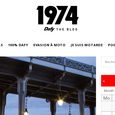
LS
100% DAFY
EVASION À MOTO
JE SUIS MOTARDE
PO
<
Month
Mo