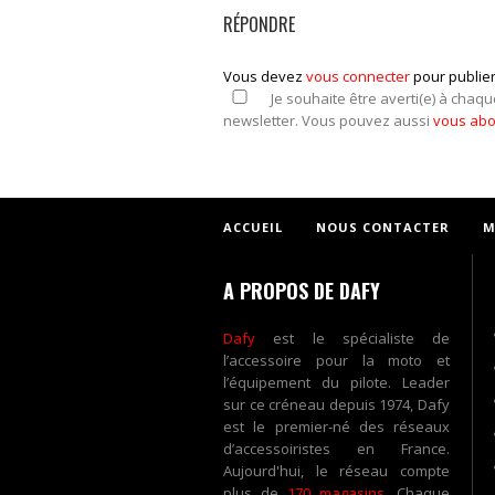
RÉPONDRE
Vous devez
vous connecter
pour publie
Je souhaite être averti(e) à chaqu
newsletter. Vous pouvez aussi
vous ab
ACCUEIL
NOUS CONTACTER
M
A PROPOS DE DAFY
Dafy
est le spécialiste de
l’accessoire pour la moto et
l’équipement du pilote. Leader
sur ce créneau depuis 1974, Dafy
est le premier-né des réseaux
d’accessoiristes en France.
Aujourd'hui, le réseau compte
plus de
170 magasins
. Chaque