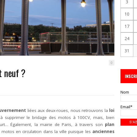
3
10
17
24
31
0
t neuf ?
INSCR
Nom
Email*
ouvernement
liées aux deux-roues, nous retrouvons la
loi
 à supprimer le bridage des motos à 100CV, mais, bien
urt… Également, la mairie de Paris, à travers son
plan
s motos en circulation dans la ville puisque les
anciennes