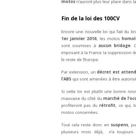
motos
n’auront plus leur place dans la c
Fin de la loi des 100CV
Encore une nouvelle loi qui fait du br
1er janvier 2016
, les motos
homol
sont soumises à
aucun bridage
. 
imposant à la France la suppression 
le reste de l’Europe.
Par extension, un
décret est atten
l’ABS
qui sont amenées à être autori
Si cette loi est plutôt une bonne no
mauvaise du côté du
marché de l’oc
profiteront pas du
rétrofit
, ce qui,
motos concernées.
Tout cela reste donc en
suspens
, pu
plusieurs mois déjà, n’a toujours 