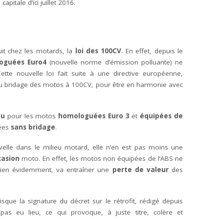
apitale d’ici juillet 2016.
uit chez les motards, la
loi des 100CV
. En effet, depuis le
oguées Euro4
(nouvelle norme d’émission polluante) ne
Cette nouvelle loi fait suite à une directive européenne,
du bridage des motos à 100CV, pour être en harmonie avec
du
pour les motos
homologuées Euro 3
et
équipées de
sées
sans bridage
.
uvelle dans le milieu motard, elle n’en est pas moins une
casion
moto. En effet, les motos non équipées de l’ABS ne
 bien évidemment, va entraîner une
perte de valeur
des
isque la signature du décret sur le rétrofit, rédigé depuis
pas eu lieu, ce qui provoque, à juste titre, colère et