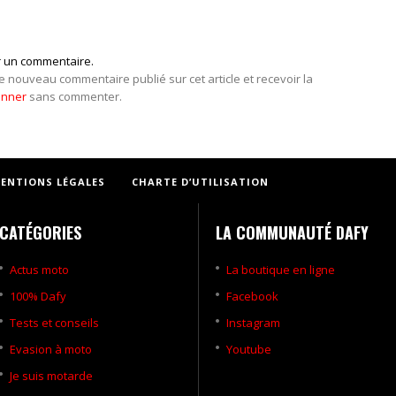
r un commentaire.
e nouveau commentaire publié sur cet article et recevoir la
onner
sans commenter.
ENTIONS LÉGALES
CHARTE D’UTILISATION
CATÉGORIES
LA COMMUNAUTÉ DAFY
Actus moto
La boutique en ligne
100% Dafy
Facebook
Tests et conseils
Instagram
Evasion à moto
Youtube
Je suis motarde