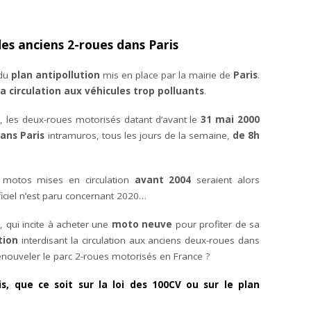
des anciens 2-roues dans Paris
 du
plan antipollution
mis en place par la mairie de
Paris
.
la circulation aux véhicules trop polluants
.
6
, les deux-roues motorisés datant d’avant le
31 mai 2000
dans Paris
intramuros, tous les jours de la semaine,
de 8h
s motos mises en circulation
avant 2004
seraient alors
officiel n’est paru concernant 2020…
V
, qui incite à acheter une
moto neuve
pour profiter de sa
tion
interdisant la circulation aux anciens deux-roues dans
renouveler le parc 2-roues motorisés en France ?
s, que ce soit sur la loi des 100CV ou sur le plan