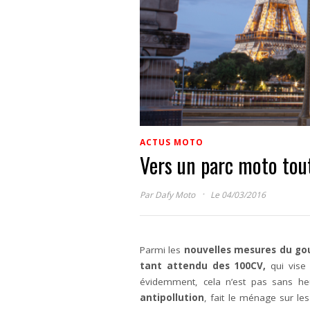
ACTUS MOTO
Vers un parc moto tou
·
Par
Dafy Moto
Le 04/03/2016
Parmi les
nouvelles mesures du g
tant attendu des 100CV,
qui vise
évidemment, cela n’est pas sans he
antipollution
, fait le ménage sur le