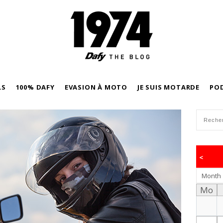
LS
100% DAFY
EVASION À MOTO
JE SUIS MOTARDE
PO
<
Month
Mo