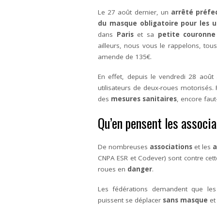
Le 27 août dernier, un
arrêté préfec
du masque obligatoire pour les u
dans
Paris
et sa
petite couronne
ailleurs, nous vous le rappelons, tou
amende de 135€.
En effet, depuis le vendredi 28 août
utilisateurs de deux-roues motorisés. 
des
mesures sanitaires
, encore faut
Qu’en pensent les associa
De nombreuses
associations
et les
a
CNPA ESR et Codever) sont contre cette 
roues en
danger
.
Les fédérations demandent que les m
puissent se déplacer
sans masque
et