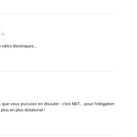
ÉPONDRE
 :
:35
de vélos électriques…
OUS POUR RÉPONDRE
ue vous puissiez en discuter : c’est NIET… pour l’obligation
plus en plus dictatorial !
ÉPONDRE