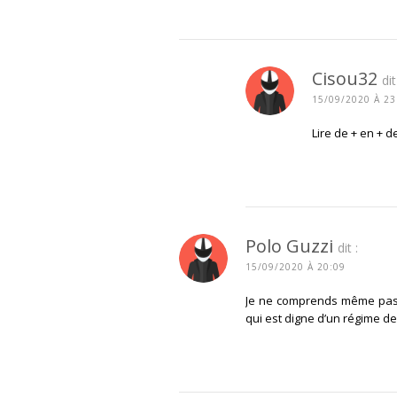
CONNECTEZ-VOUS POUR R
Cisou32
dit
15/09/2020 À 23
Lire de + en + 
CONNECTEZ-V
Polo Guzzi
dit :
15/09/2020 À 20:09
Je ne comprends même pas q
qui est digne d’un régime de 
CONNECTEZ-VOUS POUR R