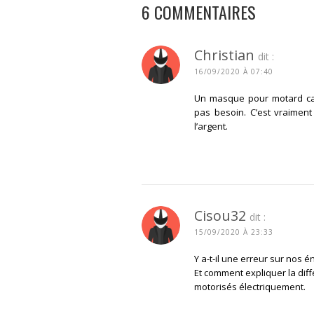
6 COMMENTAIRES
Christian
dit :
16/09/2020 À 07:40
Un masque pour motard cas
pas besoin. C’est vraiment
l’argent.
CONNECTEZ-VOUS POUR R
Cisou32
dit :
15/09/2020 À 23:33
Y a-t-il une erreur sur nos é
Et comment expliquer la diff
motorisés électriquement.