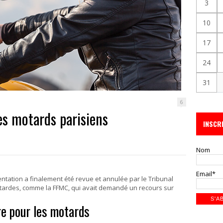
3
10
17
24
31
6
es motards parisiens
INSCR
Nom
Email*
entation a finalement été revue et annulée par le Tribunal
otardes, comme la FFMC, qui avait demandé un recours sur
re pour les motards