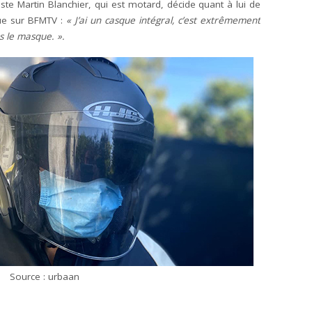
te Martin Blanchier, qui est motard, décide quant à lui de
ique sur BFMTV :
« J’ai un casque intégral, c’est extrêmement
s le masque. ».
Source : urbaan