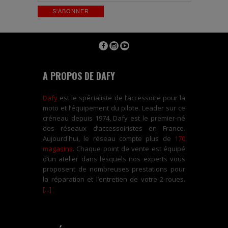
A PROPOS DE DAFY
Dafy
est le spécialiste de l’accessoire pour la
moto et l’équipement du pilote. Leader sur ce
créneau depuis 1974, Dafy est le premier-né
des réseaux d’accessoiristes en France.
Aujourd'hui, le réseau compte plus de
170
magasins
. Chaque point de vente est équipé
d’un atelier dans lesquels nos experts vous
proposent de nombreuses prestations pour
la réparation et l’entretien de votre 2-roues.
[...]