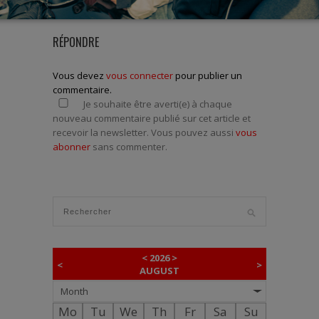
RÉPONDRE
Vous devez
vous connecter
pour publier un
commentaire.
Je souhaite être averti(e) à chaque
nouveau commentaire publié sur cet article et
recevoir la newsletter. Vous pouvez aussi
vous
abonner
sans commenter.
<
2026
>
<
>
AUGUST
Month
Mo
Tu
We
Th
Fr
Sa
Su