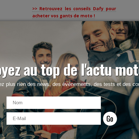
>> Retrouvez les conseils Dafy pour
acheter vos gants de moto !
Alex Bage
Alex est français, mais s'est
expatrié depuis quelques
yez au top de l'actu mot
années à Dublin. Il est passionné de
photographie depuis ses 13 ans et s'est
mis à la vidéo depuis 2 ans et a créé
Macaron Prod
. Il roule quotidiennement au
z plus rien des news, des événements, des tests et des con
guidon d'une GSR600, avec laquelle il
réalise également ses
virées découverte
de l'Irlande
.
LAISSER UN COMMENTAIRE