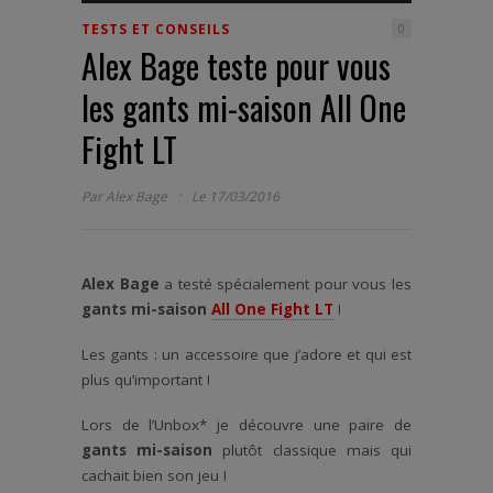
TESTS ET CONSEILS
0
Alex Bage teste pour vous
les gants mi-saison All One
Fight LT
·
Par
Alex Bage
Le 17/03/2016
Alex Bage
a testé spécialement pour vous les
gants mi-saison
All One Fight LT
!
Les gants : un accessoire que j’adore et qui est
plus qu’important !
Lors de l’Unbox* je découvre une paire de
gants mi-saison
plutôt classique mais qui
cachait bien son jeu !