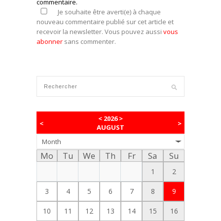
commentaire.
Je souhaite être averti(e) à chaque
nouveau commentaire publié sur cet article et
recevoir la newsletter. Vous pouvez aussi
vous
abonner
sans commenter.
<
2026
>
<
>
AUGUST
Month
Mo
Tu
We
Th
Fr
Sa
Su
1
2
3
4
5
6
7
8
9
10
11
12
13
14
15
16