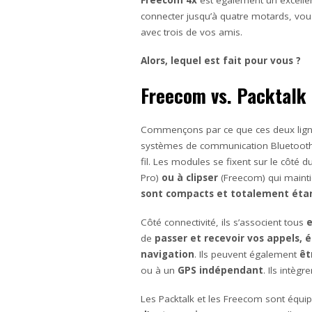
Freecom 4x
est également un excellen
connecter jusqu’à quatre motards, vous
avec trois de vos amis.
Alors, lequel est fait pour vous ?
Freecom vs. Packtalk
Commençons par ce que ces deux lign
systèmes de communication Bluetooth
fil. Les modules se fixent sur le côté d
Pro)
ou à clipser
(Freecom) qui mainti
sont compacts et totalement éta
Côté connectivité, ils s’associent tous
e
de
passer et recevoir vos appels, 
navigation
. Ils peuvent également
êt
ou à un
GPS indépendant
. Ils intègr
Les Packtalk et les Freecom sont équip