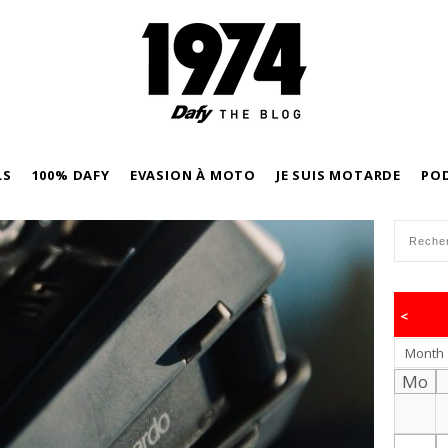
LS
100% DAFY
EVASION À MOTO
JE SUIS MOTARDE
PO
<
Month
Mo