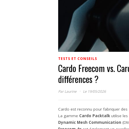
TESTS ET CONSEILS
Cardo Freecom vs. Card
différences ?
·
Par
Laurine
Le 19/05/2026
Cardo est reconnu pour fabriquer des
La gamme
Cardo Packtalk
utilise le
Dynamic Mesh Communication
(DMC