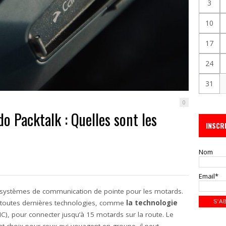
3
10
17
24
31
0
o Packtalk : Quelles sont les
INSCR
Nom
Email*
 systèmes de communication de pointe pour les motards.
s toutes dernières technologies, comme
la technologie
), pour connecter jusqu’à 15 motards sur la route. Le