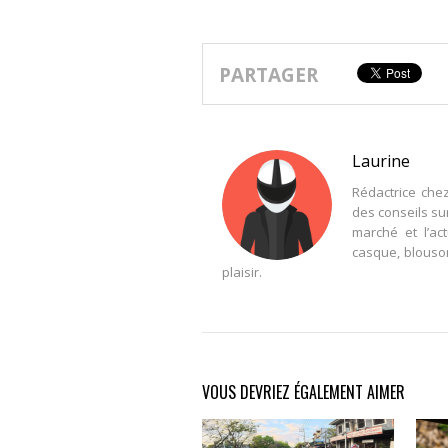
PARTAGER
Laurine
Rédactrice che
des conseils su
marché et l’ac
casque, blouson
plaisir.
VOUS DEVRIEZ ÉGALEMENT AIMER