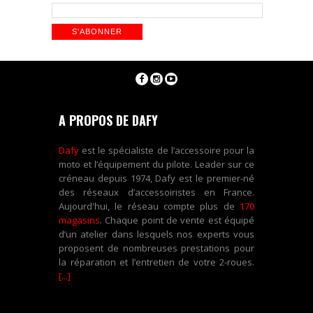
A PROPOS DE DAFY
Dafy
est le spécialiste de l’accessoire pour la
moto et l’équipement du pilote. Leader sur ce
créneau depuis 1974, Dafy est le premier-né
des réseaux d’accessoiristes en France.
Aujourd'hui, le réseau compte plus de
170
magasins
. Chaque point de vente est équipé
d’un atelier dans lesquels nos experts vous
proposent de nombreuses prestations pour
la réparation et l’entretien de votre 2-roues.
[...]