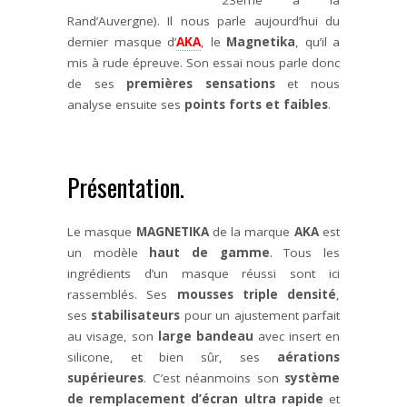
23ème à la
Rand’Auvergne). Il nous parle aujourd’hui du
dernier masque d’
AKA
, le
Magnetika
, qu’il a
mis à rude épreuve. Son essai nous parle donc
de ses
premières sensations
et nous
analyse ensuite ses
points forts et faibles
.
Présentation.
Le masque
MAGNETIKA
de la marque
AKA
est
un modèle
haut de gamme
. Tous les
ingrédients d’un masque réussi sont ici
rassemblés. Ses
mousses triple densité
,
ses
stabilisateurs
pour un ajustement parfait
au visage, son
large bandeau
avec insert en
silicone, et bien sûr, ses
aérations
supérieures
. C’est néanmoins son
système
de remplacement d’écran ultra rapide
et