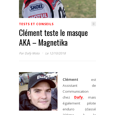
TESTS ET CONSEILS
0
Clément teste le masque
AKA – Magnetika
·
Par
Dafy Moto
Le 12/10/2018
Clément
est
Assistant de
Communication
chez
Dafy
, mais
également pilote
enduro (classé