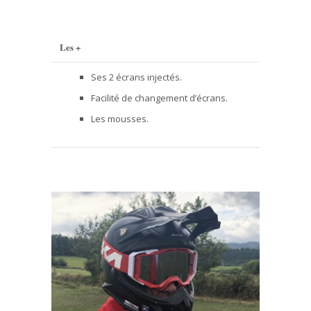
Les +
Les –
Ses 2 écrans injectés.
L
Facilité de changement d’écrans.
L
Les mousses.