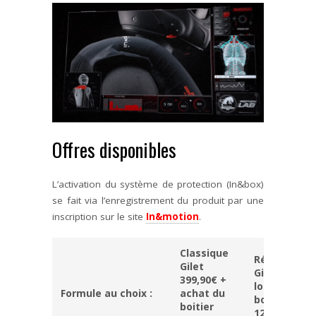
Offres disponibles
L’activation du système de protection (In&box)
se fait via l’enregistrement du produit par une
inscription sur le site
In&motion
.
Classique
Révolution
Gilet
Gilet 399,90
399,90€ +
location du
Formule au choix :
achat du
boitier In&b
boitier
12€/mois ou