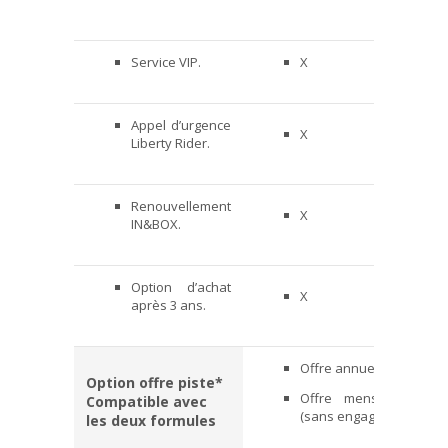
Service VIP.
X
OK
Appel d’urgence
X
OK
Liberty Rider.
Renouvellement
X
OK
IN&BOX.
Option d’achat
X
99€
après 3 ans.
Offre annuelle : 25€.
Option offre piste*
Offre mensuelle : 8€
Compatible avec
(sans engagement).
les deux formules