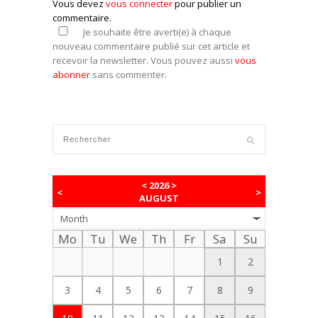
Vous devez
vous connecter
pour publier un
commentaire.
Je souhaite être averti(e) à chaque
nouveau commentaire publié sur cet article et
recevoir la newsletter. Vous pouvez aussi
vous
abonner
sans commenter.
<
2026
>
<
>
AUGUST
Month
Mo
Tu
We
Th
Fr
Sa
Su
1
2
3
4
5
6
7
8
9