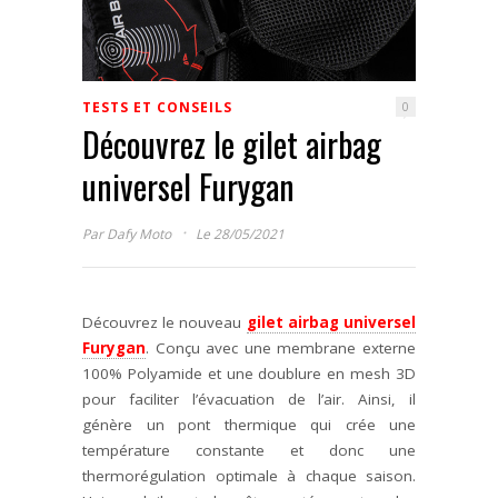
TESTS ET CONSEILS
0
Découvrez le gilet airbag
universel Furygan
·
Par
Dafy Moto
Le 28/05/2021
Découvrez le nouveau
gilet airbag universel
Furygan
. Conçu avec une membrane externe
100% Polyamide et une doublure en mesh 3D
pour faciliter l’évacuation de l’air. Ainsi, il
génère un pont thermique qui crée une
température constante et donc une
thermorégulation optimale à chaque saison.