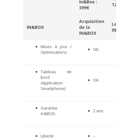
In&Box :
120€/an
399€
Acquisition
Leasing de 
IN&BOX
de la
IN&BOX
IN&BOX
Mises à jour /
OK.
OK.
Optimisations.
Tableau de
bord
OK.
OK.
(Application
Smartphone).
Garantie
2 ans.
Illimité
In&BOX.
Sans
Liberté
–
engag