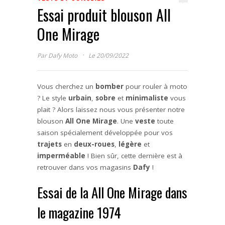
Essai produit blouson All
One Mirage
·
Par
Dafy Moto
Le 20/09/2022
Vous cherchez un
bomber
pour rouler à moto
? Le style
urbain
,
sobre
et
minimaliste
vous
plait ? Alors laissez nous vous présenter notre
blouson
All One Mirage
. Une
veste
toute
saison spécialement développée pour vos
trajets
en
deux-roues
,
légère
et
imperméable
! Bien sûr, cette dernière est à
retrouver dans vos magasins
Dafy
!
Essai de la All One Mirage dans
le magazine 1974