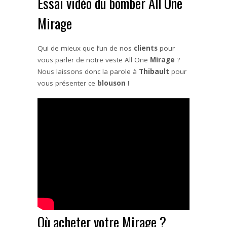
Essai vidéo du bomber All One
Mirage
Qui de mieux que l’un de nos
clients
pour
vous parler de notre veste All One
Mirage
?
Nous laissons donc la parole à
Thibault
pour
vous présenter ce
blouson
!
Où acheter votre Mirage ?