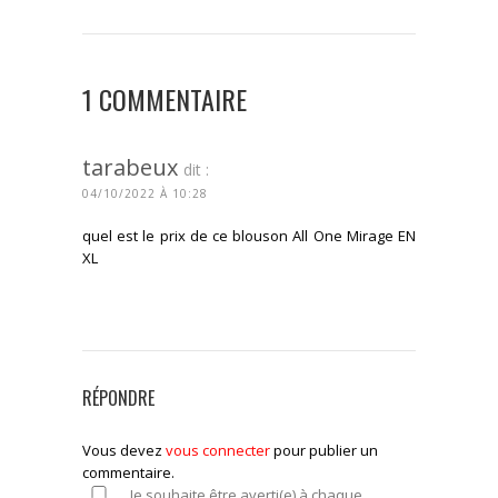
1 COMMENTAIRE
tarabeux
dit :
04/10/2022 À 10:28
quel est le prix de ce blouson All One Mirage EN
XL
CONNECTEZ-VOUS POUR RÉPONDRE
RÉPONDRE
Vous devez
vous connecter
pour publier un
commentaire.
Je souhaite être averti(e) à chaque