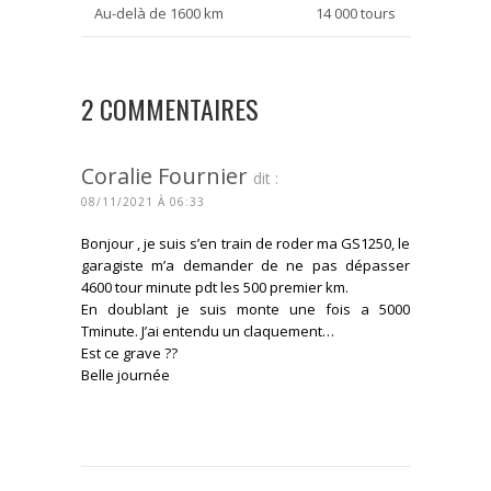
Au-delà de 1600 km
14 000 tours
2 COMMENTAIRES
Coralie Fournier
dit :
08/11/2021 À 06:33
Bonjour , je suis s’en train de roder ma GS1250, le
garagiste m’a demander de ne pas dépasser
4600 tour minute pdt les 500 premier km.
En doublant je suis monte une fois a 5000
Tminute. J’ai entendu un claquement…
Est ce grave ??
Belle journée
CONNECTEZ-VOUS POUR RÉPONDRE