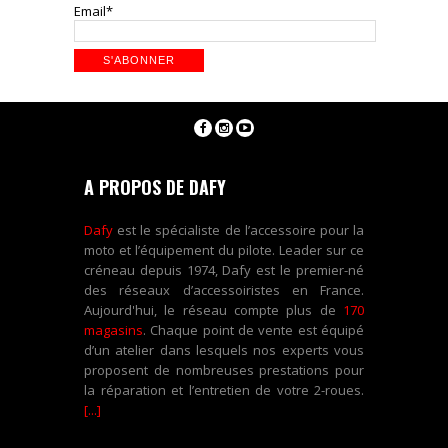
Email*
A PROPOS DE DAFY
Dafy
est le spécialiste de l’accessoire pour la
moto et l’équipement du pilote. Leader sur ce
créneau depuis 1974, Dafy est le premier-né
des réseaux d’accessoiristes en France.
Aujourd'hui, le réseau compte plus de
170
magasins
. Chaque point de vente est équipé
d’un atelier dans lesquels nos experts vous
proposent de nombreuses prestations pour
la réparation et l’entretien de votre 2-roues.
[...]