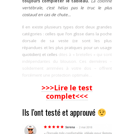
toujours compléter le tableau.
La colonne
vertébrale, c’est hélas pas le truc le plus
costaud en cas de chute…
Il en existe plusieurs types dont deux grandes
catégories : celles que l’on glisse dans la poche
dorsale de sa veste (ce sont les plus
répandues et les plus pratiques pour un usage
quotidien) et celles
dites à « bretelles » qui sont
indépendantes du blouson. Ces dernières –
solidement arrimées à votre dos – offrent
forcément une protection optimale…
>>>Lire le test
complet<<<
Ils l’ont testé et approuvé