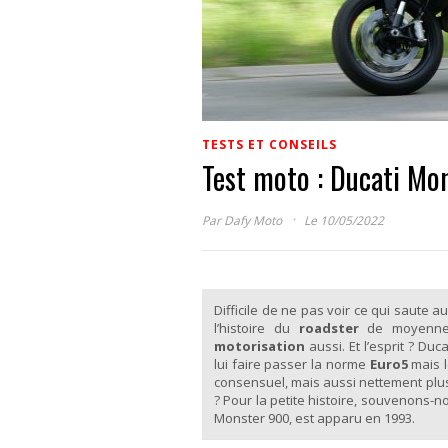
TESTS ET CONSEILS
Test moto : Ducati Mo
·
Par
Dafy Moto
Le 10/05/2022
Difficile de ne pas voir ce qui saute a
l’histoire du
roadster
de moyenne
motorisation
aussi. Et l’esprit ? Duc
lui faire passer la norme
Euro5
mais l
consensuel, mais aussi nettement plus 
? Pour la petite histoire, souvenons-
Monster 900, est apparu en 1993.