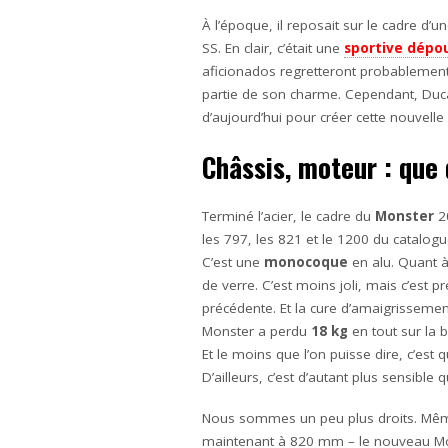
À l’époque, il reposait sur le cadre d’u
SS. En clair, c’était une
sportive dépou
aficionados regretteront probablemen
partie de son charme. Cependant, Ducat
d’aujourd’hui pour créer cette nouvell
Châssis, moteur : que 
Terminé l’acier, le cadre du
Monster
20
les 797, les 821 et le 1200 du catalogu
C’est une
monocoque
en alu. Quant à
de verre. C’est moins joli, mais c’est 
précédente. Et la cure d’amaigrissement 
Monster a perdu
18 kg
en tout sur la 
Et le moins que l’on puisse dire, c’est q
D’ailleurs, c’est d’autant plus sensible 
Nous sommes un peu plus droits. Mêm
maintenant à 820 mm – le nouveau Mo