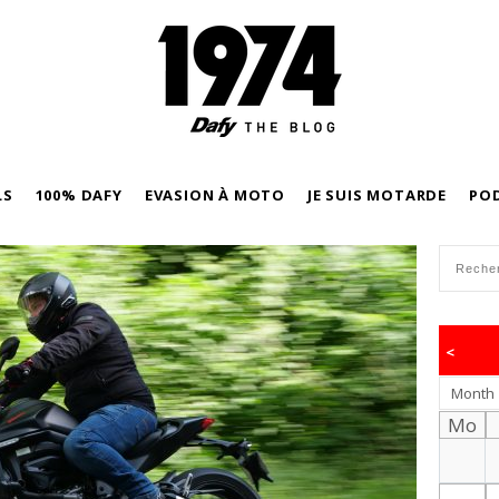
LS
100% DAFY
EVASION À MOTO
JE SUIS MOTARDE
PO
<
Month
Mo