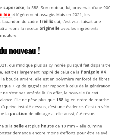
ne
superbike
, la 888. Son moteur, lui, provenait d’une 900
illée
et légèrement assagie. Mais en 2021, les
t l’abandon du cadre
treillis
qui, c’est vrai, faisait une
i a repris la recette
originelle
avec les ingrédients
e mouture.
du nouveau !
21, qui n’indique plus sa cylindrée puisqu’il fait disparaitre
e, est très largement inspiré de celui de la
Panigale V4
.
 la boucle arrière, elle est en polymère renforcé de fibres
presque 7 kg de gagnés par rapport à celui de la génération
ne s’est pas arrêtée là. En effet, la nouvelle Ducati
balance. Elle ne pèse plus que
188 kg
en ordre de marche.
u’à peine installé dessus, c’est une évidence. C’est un vélo.
que la
position
de pilotage a, elle aussi, été revue.
e si la
selle
est plus
haute
de 10 mm – elle culmine
nster demande encore moins d’efforts pour être relevé