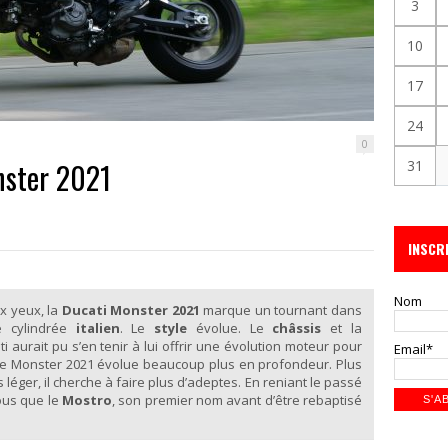
3
10
17
24
0
nster 2021
31
INSCR
Nom
ux yeux, la
Ducati Monster 2021
marque un tournant dans
 cylindrée
italien
. Le
style
évolue. Le
châssis
et la
ati aurait pu s’en tenir à lui offrir une évolution moteur pour
Email*
e Monster 2021 évolue beaucoup plus en profondeur. Plus
léger, il cherche à faire plus d’adeptes. En reniant le passé
nous que le
Mostro
, son premier nom avant d’être rebaptisé