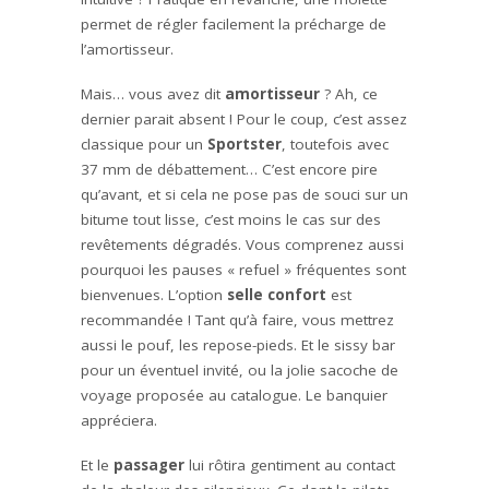
permet de régler facilement la précharge de
l’amortisseur.
Mais… vous avez dit
amortisseur
? Ah, ce
dernier parait absent ! Pour le coup, c’est assez
classique pour un
Sportster
, toutefois avec
37 mm de débattement… C’est encore pire
qu’avant, et si cela ne pose pas de souci sur un
bitume tout lisse, c’est moins le cas sur des
revêtements dégradés. Vous comprenez aussi
pourquoi les pauses « refuel » fréquentes sont
bienvenues. L’option
selle confort
est
recommandée ! Tant qu’à faire, vous mettrez
aussi le pouf, les repose-pieds. Et le sissy bar
pour un éventuel invité, ou la jolie sacoche de
voyage proposée au catalogue. Le banquier
appréciera.
Et le
passager
lui rôtira gentiment au contact