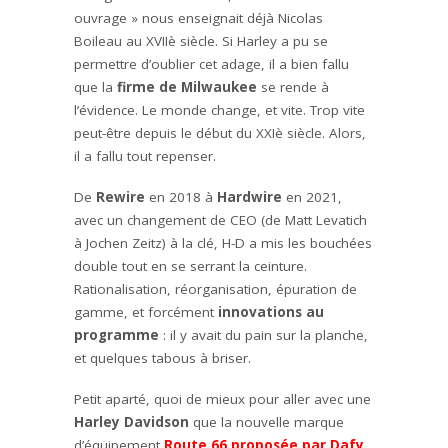
ouvrage » nous enseignait déjà Nicolas
Boileau au XVIIè siècle. Si Harley a pu se
permettre d’oublier cet adage, il a bien fallu
que la
firme de Milwaukee
se rende à
l’évidence. Le monde change, et vite. Trop vite
peut-être depuis le début du XXIè siècle. Alors,
il a fallu tout repenser.
De
Rewire
en 2018 à
Hardwire
en 2021,
avec un changement de CEO (de Matt Levatich
à Jochen Zeitz) à la clé, H-D a mis les bouchées
double tout en se serrant la ceinture.
Rationalisation, réorganisation, épuration de
gamme, et forcément
innovations au
programme
: il y avait du pain sur la planche,
et quelques tabous à briser.
Petit aparté, quoi de mieux pour aller avec une
Harley Davidson
que la nouvelle marque
d’équipement
Route 66
proposée par Dafy