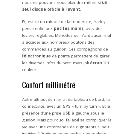
nous ne pouvons nous plaindre même si
un
seul disque officie à l’avant
.
Et, est-ce un miracle de la modernité, Harley
pense enfin aux
petites mains
, avec des
leviers réglables. Menottes qui n’ont aucun mal
à accéder aux nombreux boutons des
commandes au guidon. Ces compagnons de
l’
électronique
de pointe permettent de gérer
les diverses infos du petit, mais joli
écran
TFT
couleur.
Confort millimétré
Autre attribut dernier cri du tableau de bord, la
connectivité, avec un
GPS
« turn by turn ». Et la
présence d’une prise
USB
à gauche sous le
guidon. Mais pourquoi fallait-il se compliquer la
vie avec une commande de clignotants si peu
intuitive ? Pratique en revanche, une molette