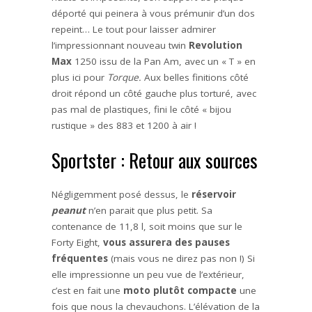
déporté qui peinera à vous prémunir d’un dos
repeint… Le tout pour laisser admirer
l’impressionnant nouveau twin
Revolution
Max
1250 issu de la Pan Am, avec un « T » en
plus ici pour
Torque.
Aux belles finitions côté
droit répond un côté gauche plus torturé, avec
pas mal de plastiques, fini le côté « bijou
rustique » des 883 et 1200 à air !
Sportster : Retour aux sources
Négligemment posé dessus, le
réservoir
peanut
n’en parait que plus petit. Sa
contenance de 11,8 l, soit moins que sur le
Forty Eight,
vous assurera des pauses
fréquentes
(mais vous ne direz pas non !) Si
elle impressionne un peu vue de l’extérieur,
c’est en fait une
moto plutôt compacte
une
fois que nous la chevauchons. L’élévation de la