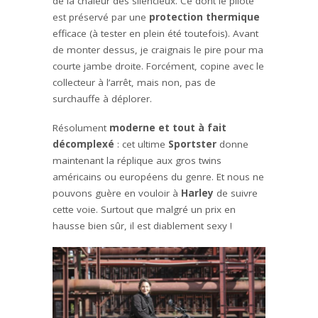
de la chaleur des silencieux. Ce dont le pilote
est préservé par une
protection thermique
efficace (à tester en plein été toutefois). Avant
de monter dessus, je craignais le pire pour ma
courte jambe droite. Forcément, copine avec le
collecteur à l’arrêt, mais non, pas de
surchauffe à déplorer.
Résolument
moderne et tout à fait
décomplexé
: cet ultime
Sportster
donne
maintenant la réplique aux gros twins
américains ou européens du genre. Et nous ne
pouvons guère en vouloir à
Harley
de suivre
cette voie. Surtout que malgré un prix en
hausse bien sûr, il est diablement sexy !