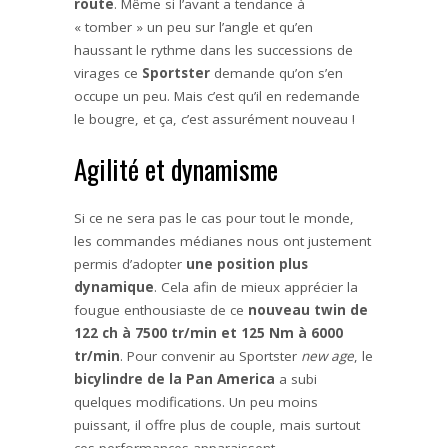
route
. Même si l’avant a tendance à
« tomber » un peu sur l’angle et qu’en
haussant le rythme dans les successions de
virages ce
Sportster
demande qu’on s’en
occupe un peu. Mais c’est qu’il en redemande
le bougre, et ça, c’est assurément nouveau !
Agilité et dynamisme
Si ce ne sera pas le cas pour tout le monde,
les commandes médianes nous ont justement
permis d’adopter
une position plus
dynamique
. Cela afin de mieux apprécier la
fougue enthousiaste de ce
nouveau twin de
122 ch à 7500 tr/min et 125 Nm à 6000
tr/min
. Pour convenir au Sportster
new age
, le
bicylindre de la Pan America
a subi
quelques modifications. Un peu moins
puissant, il offre plus de couple, mais surtout
ces performances apparaissent