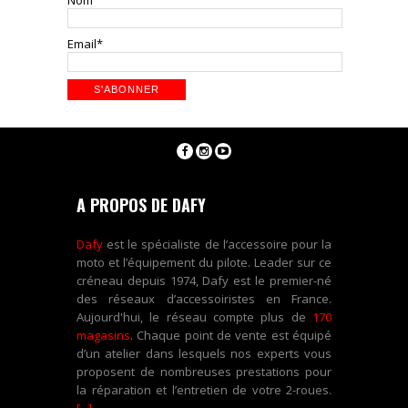
Nom
Email*
A PROPOS DE DAFY
Dafy
est le spécialiste de l’accessoire pour la
moto et l’équipement du pilote. Leader sur ce
créneau depuis 1974, Dafy est le premier-né
des réseaux d’accessoiristes en France.
Aujourd'hui, le réseau compte plus de
170
magasins
. Chaque point de vente est équipé
d’un atelier dans lesquels nos experts vous
proposent de nombreuses prestations pour
la réparation et l’entretien de votre 2-roues.